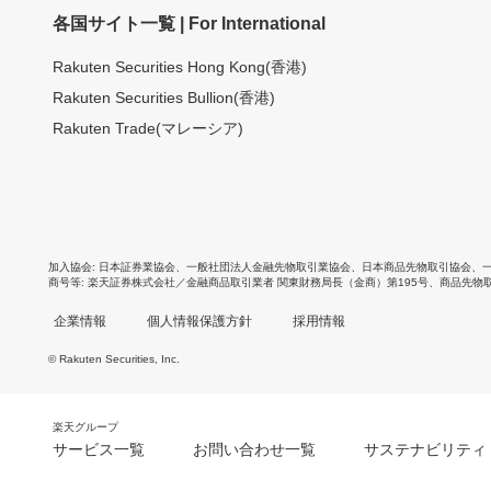
各国サイト一覧 | For International
Rakuten Securities Hong Kong(香港)
Rakuten Securities Bullion(香港)
Rakuten Trade(マレーシア)
加入協会
日本証券業協会
、
一般社団法人金融先物取引業協会
、
日本商品先物取引協会
、
商号等
楽天証券株式会社／金融商品取引業者 関東財務局長（金商）第195号、商品先物
企業情報
個人情報保護方針
採用情報
© Rakuten Securities, Inc.
楽天グループ
サービス一覧
お問い合わせ一覧
サステナビリティ