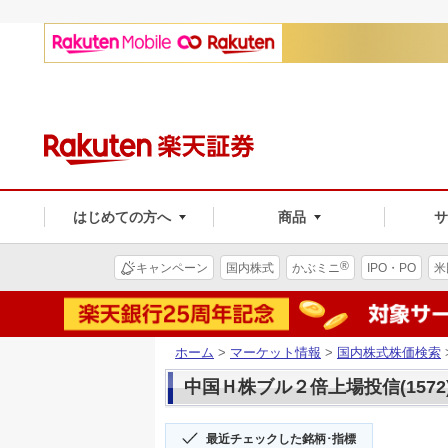
はじめての方へ
商品
®
キャンペーン
国内株式
かぶミニ
IPO・PO
米
ホーム
>
マーケット情報
>
国内株式株価検索
中国Ｈ株ブル２倍上場投信(1572
最近チェックした銘柄･指標