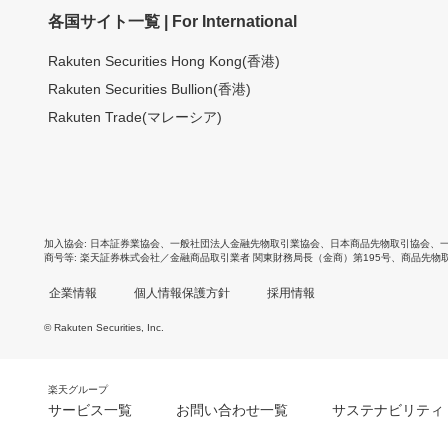
各国サイト一覧 | For International
Rakuten Securities Hong Kong(香港)
Rakuten Securities Bullion(香港)
Rakuten Trade(マレーシア)
加入協会
日本証券業協会
、
一般社団法人金融先物取引業協会
、
日本商品先物取引協会
、
商号等
楽天証券株式会社／金融商品取引業者 関東財務局長（金商）第195号、商品先物
企業情報
個人情報保護方針
採用情報
© Rakuten Securities, Inc.
楽天グループ
サービス一覧
お問い合わせ一覧
サステナビリティ