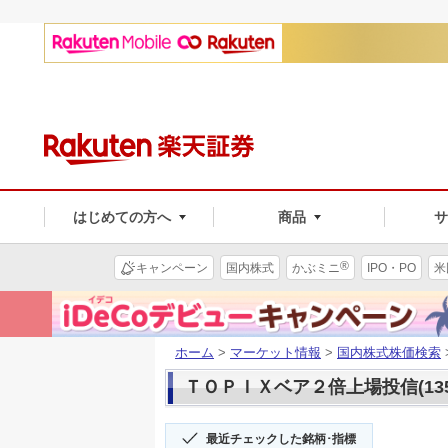
はじめての方へ
商品
®
キャンペーン
国内株式
かぶミニ
IPO・PO
米
ホーム
>
マーケット情報
>
国内株式株価検索
ＴＯＰＩＸベア２倍上場投信(135
最近チェックした銘柄･指標