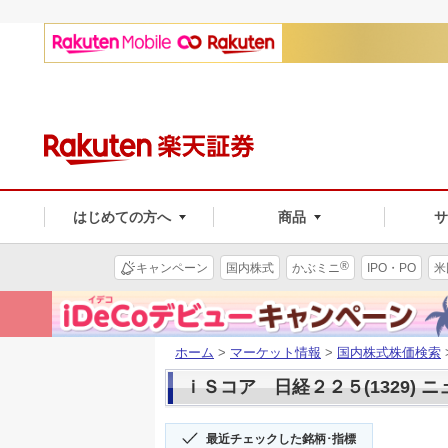
はじめての方へ
商品
®
キャンペーン
国内株式
かぶミニ
IPO・PO
米
ホーム
>
マーケット情報
>
国内株式株価検索
ｉＳコア 日経２２５(1329) 
最近チェックした銘柄･指標