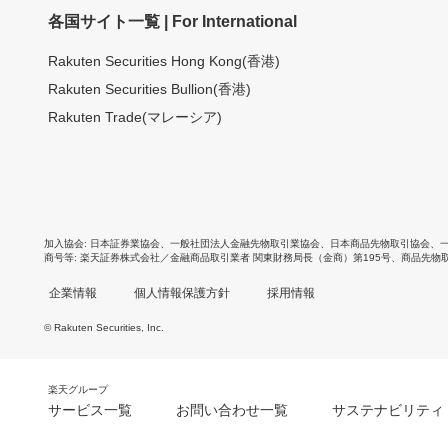
各国サイト一覧 | For International
Rakuten Securities Hong Kong(香港)
Rakuten Securities Bullion(香港)
Rakuten Trade(マレーシア)
加入協会
日本証券業協会
、
一般社団法人金融先物取引業協会
、
日本商品先物取引協会
、
商号等
楽天証券株式会社／金融商品取引業者 関東財務局長（金商）第195号、商品先物
企業情報
個人情報保護方針
採用情報
© Rakuten Securities, Inc.
楽天グループ
サービス一覧
お問い合わせ一覧
サステナビリティ