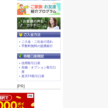
ご入金方法
ご入金・ご出金の流れ
手数料無料の提携銀行
信用取引口座
先物・オプション取引口
座
楽天FX取引口座
ージの先頭へ
[PR]