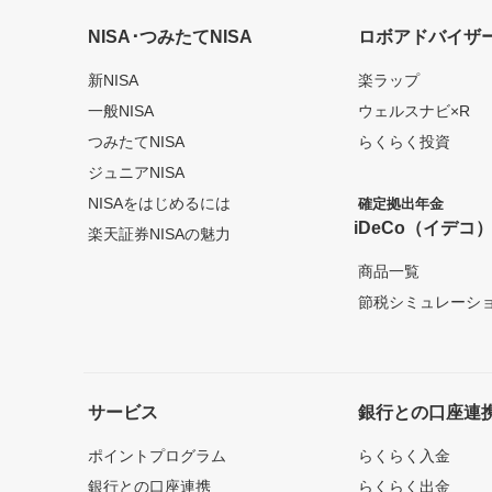
NISA･つみたてNISA
ロボアドバイザ
新NISA
楽ラップ
一般NISA
ウェルスナビ×R
つみたてNISA
らくらく投資
ジュニアNISA
NISAをはじめるには
確定拠出年金
iDeCo（イデコ
楽天証券NISAの魅力
商品一覧
節税シミュレーシ
サービス
銀行との口座連
ポイントプログラム
らくらく入金
銀行との口座連携
らくらく出金