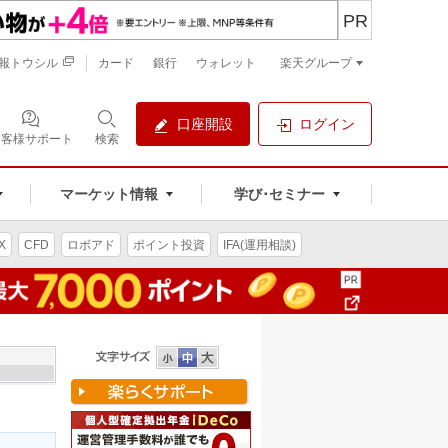
PR
報トウシル
カード
銀行
ウォレット
楽天グループ
口座開設
ログイン
お客様サポート
検索
マーケット情報
学び･セミナー
X
CFD
ロボアド
ポイント投資
IFA(運用相談)