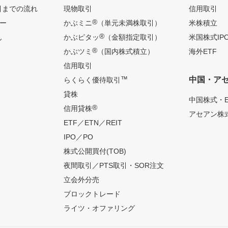
引までの流れ
現物取引
信用取引
®
ー
かぶミニ
（単元未満株取引）
米株積立
®
ん
かぶピタッ
（金額指定取引）
米国株式IP
®
かぶツミ
（国内株式積立）
海外ETF
信用取引
™
中国・ア
らくらく優待取引
貸株
中国株式・E
®
信用貸株
アセアン株式
ETF／ETN／REIT
IPO／PO
株式公開買付(TOB)
夜間取引／PTS取引・SOR注文
立会外分売
ブロックトレード
ライツ・オファリング