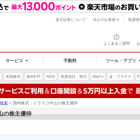
楽天証券について
法人のお客様
投資情
よくあるご質問
サービス
手数料
ツール・アプリ
米国株式
海外ETF
NISA
投資信託・積立
iDeCo
金・プラチナ
F
検索
> 国内株式：トラスコ中山の株主優待
中山の株主優待