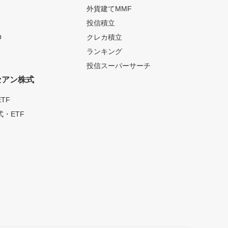
外貨建てMMF
投信積立
O
クレカ積立
ランキング
投信スーパーサーチ
セアン株式
TF
・ETF