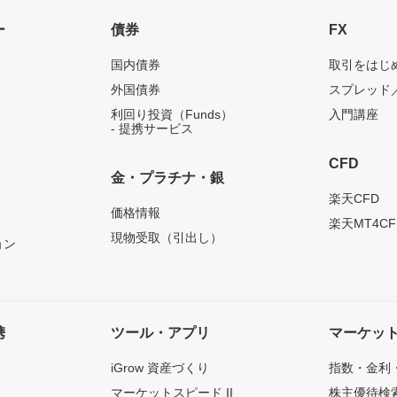
ー
債券
FX
国内債券
取引をはじ
外国債券
スプレッド
利回り投資（Funds）
入門講座
- 提携サービス
CFD
金・プラチナ・銀
）
楽天CFD
価格情報
楽天MT4CF
現物受取（引出し）
ョン
携
ツール・アプリ
マーケッ
iGrow 資産づくり
指数・金利
マーケットスピード II
株主優待検