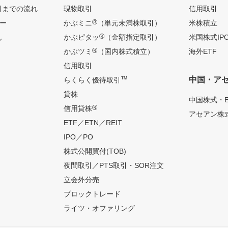
引までの流れ
現物取引
信用取引
®
ー
かぶミニ
（単元未満株取引）
米株積立
®
ん
かぶピタッ
（金額指定取引）
米国株式IP
®
かぶツミ
（国内株式積立）
海外ETF
信用取引
™
中国・ア
らくらく優待取引
貸株
中国株式・E
®
信用貸株
アセアン株式
ETF／ETN／REIT
IPO／PO
株式公開買付(TOB)
夜間取引／PTS取引・SOR注文
立会外分売
ブロックトレード
ライツ・オファリング