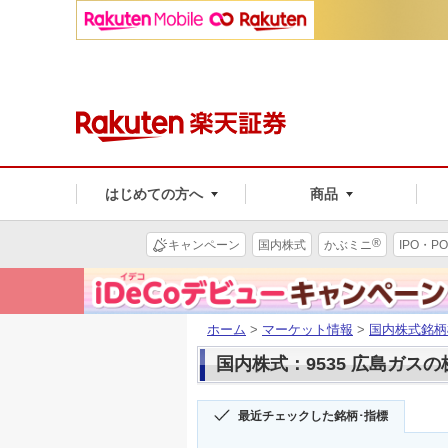
はじめての方へ
商品
®
キャンペーン
国内株式
かぶミニ
IPO・PO
ホーム
>
マーケット情報
>
国内株式銘柄
国内株式：9535 広島ガス
最近チェックした銘柄･指標