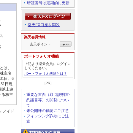
暗証番号は定期的に更新
県
楽天FX口座を開設
き
ガス
楽天会員情報
楽天ポイント
越
ポートフォリオ機能
上記より楽天会員にログイン
まとは、
してください。
社株主名
ポートフォリオ機能とは？
1日、6
[PR]
月31日現
回以上連
重要な書面（取引説明書･
いる株主
約諾書等）の閲覧につい
て
未公開株の勧誘にご注意
ォノイド
フィッシング詐欺にご注
意
お客様へのご注意