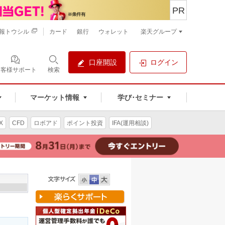
PR
報トウシル
カード
銀行
ウォレット
楽天グループ
口座開設
ログイン
お客様サポート
検索
マーケット情報
学び･セミナー
X
CFD
ロボアド
ポイント投資
IFA(運用相談)