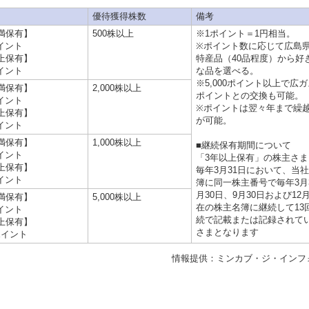
優待獲得株数
備考
満保有】
500株以上
※1ポイント＝1円相当。
ポイント
※ポイント数に応じて広島
上保有】
特産品（40品程度）から好
ポイント
な品を選べる。
※5,000ポイント以上で広
満保有】
2,000株以上
ポイントとの交換も可能。
ポイント
※ポイントは翌々年まで繰
上保有】
が可能。
ポイント
満保有】
1,000株以上
■継続保有期間について
ポイント
「3年以上保有」の株主さ
上保有】
毎年3月31日において、当
ポイント
簿に同一株主番号で毎年3月3
月30日、9月30日および12
満保有】
5,000株以上
在の株主名簿に継続して13
ポイント
続で記載または記録されて
上保有】
さまとなります
0ポイント
情報提供：ミンカブ・ジ・インフ