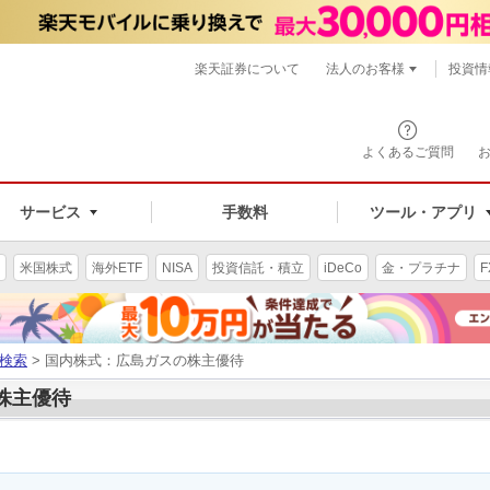
楽天証券について
法人のお客様
投資情
よくあるご質問
サービス
手数料
ツール・アプリ
米国株式
海外ETF
NISA
投資信託・積立
iDeCo
金・プラチナ
F
検索
> 国内株式：広島ガスの株主優待
の株主優待