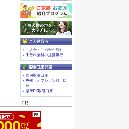
ご入金方法
ご入金・ご出金の流れ
手数料無料の提携銀行
信用取引口座
先物・オプション取引口
座
楽天FX取引口座
ージの先頭へ
[PR]