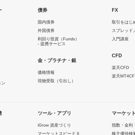
ー
債券
FX
国内債券
取引をはじ
外国債券
スプレッド
利回り投資（Funds）
入門講座
- 提携サービス
CFD
金・プラチナ・銀
）
楽天CFD
価格情報
楽天MT4CF
現物受取（引出し）
ョン
携
ツール・アプリ
マーケッ
iGrow 資産づくり
指数・金利
マーケットスピード II
株主優待検