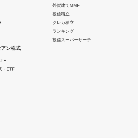
外貨建てMMF
投信積立
O
クレカ積立
ランキング
投信スーパーサーチ
セアン株式
TF
・ETF