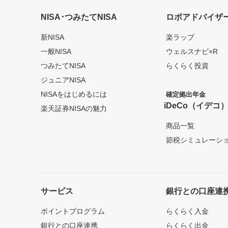
NISA･つみたてNISA
ロボアドバイザ
新NISA
楽ラップ
一般NISA
ウェルスナビ×R
つみたてNISA
らくらく投資
ジュニアNISA
NISAをはじめるには
確定拠出年金
iDeCo（イデコ
楽天証券NISAの魅力
商品一覧
節税シミュレーシ
サービス
銀行との口座連
ポイントプログラム
らくらく入金
銀行との口座連携
らくらく出金