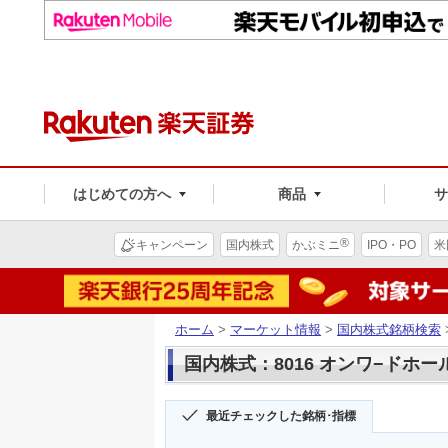
はじめての方へ
商品
®
キャンペーン
国内株式
かぶミニ
IPO・PO
米
ホーム
>
マーケット情報
>
国内株式銘柄検索
国内株式：8016 オンワ−ドホ
最近チェックした銘柄･指標