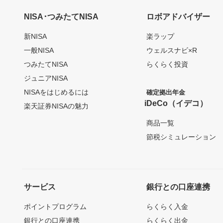
NISA･つみたてNISA
ロボアドバイザー
新NISA
楽ラップ
一般NISA
ウェルスナビ×R
つみたてNISA
らくらく投資
ジュニアNISA
NISAをはじめるには
確定拠出年金
iDeCo（イデコ）
楽天証券NISAの魅力
商品一覧
節税シミュレーション
サービス
銀行との口座連携
ポイントプログラム
らくらく入金
銀行との口座連携
らくらく出金