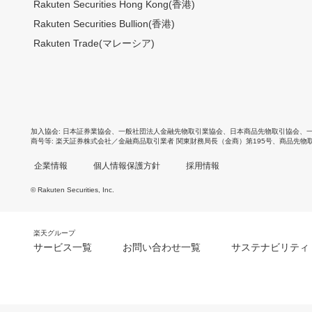
Rakuten Securities Hong Kong(香港)
Rakuten Securities Bullion(香港)
Rakuten Trade(マレーシア)
加入協会
日本証券業協会
、
一般社団法人金融先物取引業協会
、
日本商品先物取引協会
、
商号等
楽天証券株式会社／金融商品取引業者 関東財務局長（金商）第195号、商品先物
企業情報
個人情報保護方針
採用情報
© Rakuten Securities, Inc.
楽天グループ
サービス一覧
お問い合わせ一覧
サステナビリティ