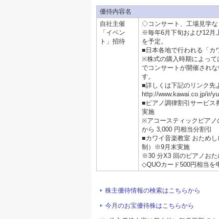
優待内容名
自社主催
◇コンサート、工場見学な
「イベン
※毎年6月下旬および12
ト」招待
を予定。
■日本各地で行われる「カ
※株式の購入時期によって
でコンサートが開催されな
す。
■詳しくは下記のリンク先
http://www.kawai.co.jp/ir/yu
■ピアノ調律割引サービス
実施
※アコースティックピアノ
から 3,000 円相当分割引
■カワイ音楽教室 おため
制）※9月末実施
※30 分X3 回のピアノお
◇QUOカード500円相当
株主優待情報の検索はこちらから
今月のお宝優待株はこちらから