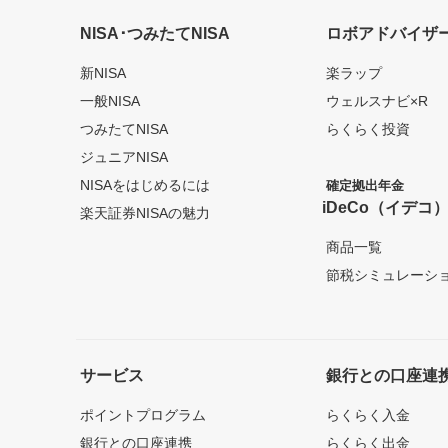
NISA･つみたてNISA
ロボアドバイザ
新NISA
楽ラップ
一般NISA
ウェルスナビ×R
つみたてNISA
らくらく投資
ジュニアNISA
NISAをはじめるには
確定拠出年金
iDeCo（イデコ
楽天証券NISAの魅力
商品一覧
節税シミュレーシ
サービス
銀行との口座連
ポイントプログラム
らくらく入金
銀行との口座連携
らくらく出金