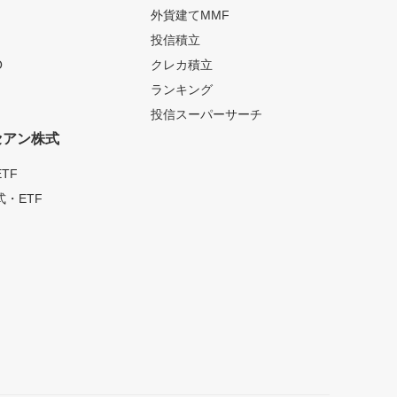
外貨建てMMF
投信積立
O
クレカ積立
ランキング
投信スーパーサーチ
セアン株式
TF
・ETF