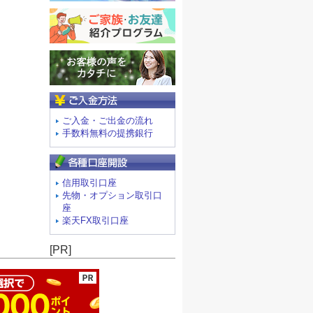
ご入金方法
ご入金・ご出金の流れ
手数料無料の提携銀行
信用取引口座
先物・オプション取引口
座
楽天FX取引口座
ージの先頭へ
[PR]