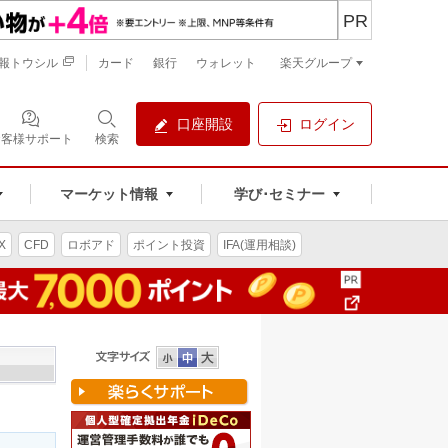
PR
報トウシル
カード
銀行
ウォレット
楽天グループ
口座開設
ログイン
お客様サポート
検索
マーケット情報
学び･セミナー
X
CFD
ロボアド
ポイント投資
IFA(運用相談)