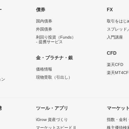
ー
債券
FX
国内債券
取引をはじ
外国債券
スプレッド
利回り投資（Funds）
入門講座
- 提携サービス
CFD
金・プラチナ・銀
）
楽天CFD
価格情報
楽天MT4CF
現物受取（引出し）
ョン
携
ツール・アプリ
マーケッ
iGrow 資産づくり
指数・金利
マーケットスピード II
株主優待検