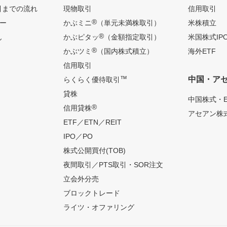
引までの流れ
現物取引
信用取引
®
ー
かぶミニ
（単元未満株取引）
米株積立
®
ん
かぶピタッ
（金額指定取引）
米国株式IP
®
かぶツミ
（国内株式積立）
海外ETF
信用取引
™
中国・ア
らくらく優待取引
貸株
中国株式・E
®
信用貸株
アセアン株式
ETF／ETN／REIT
IPO／PO
株式公開買付(TOB)
夜間取引／PTS取引・SOR注文
立会外分売
ブロックトレード
ライツ・オファリング