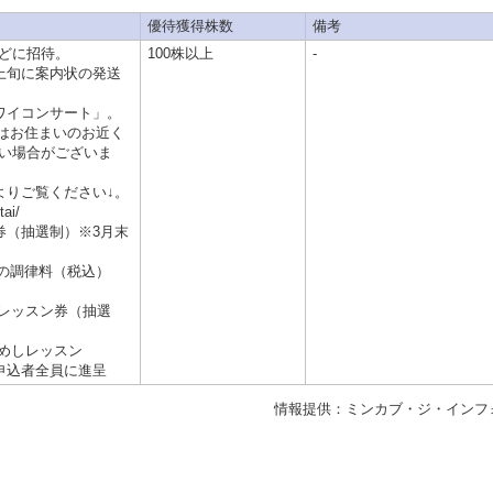
優待獲得株数
備考
どに招待。
100株以上
-
月上旬に案内状の発送
ワイコンサート」。
はお住まいのお近く
い場合がございま
よりご覧ください↓。
tai/
券（抽選制）※3月末
の調律料（税込）
しレッスン券（抽選
ためしレッスン
を申込者全員に進呈
情報提供：ミンカブ・ジ・インフ