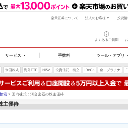
楽天証券について
法人のお客様
投資情
よくあるご質問
サービス
手数料
ツール・アプリ
米国株式
海外ETF
NISA
投資信託・積立
iDeCo
金・プラチナ
F
検索
> 国内株式：河合楽器の株主優待
の株主優待