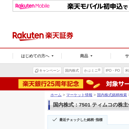
はじめての方へ
商品
®
キャンペーン
国内株式
かぶミニ
IPO・PO
米
ホーム
>
マーケット情報
>
国内株式銘柄検索
国内株式：7501 ティムコの株
最近チェックした銘柄･指標