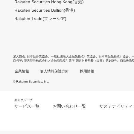
Rakuten Securities Hong Kong(香港)
Rakuten Securities Bullion(香港)
Rakuten Trade(マレーシア)
加入協会
日本証券業協会
、
一般社団法人金融先物取引業協会
、
日本商品先物取引協会
、
商号等
楽天証券株式会社／金融商品取引業者 関東財務局長（金商）第195号、商品先物
企業情報
個人情報保護方針
採用情報
© Rakuten Securities, Inc.
楽天グループ
サービス一覧
お問い合わせ一覧
サステナビリティ