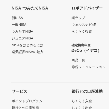
NISA･つみたてNISA
ロボアドバイザー
新NISA
楽ラップ
一般NISA
ウェルスナビ×R
つみたてNISA
らくらく投資
ジュニアNISA
NISAをはじめるには
確定拠出年金
iDeCo（イデコ）
楽天証券NISAの魅力
商品一覧
節税シミュレーション
サービス
銀行との口座連携
ポイントプログラム
らくらく入金
銀行との口座連携
らくらく出金