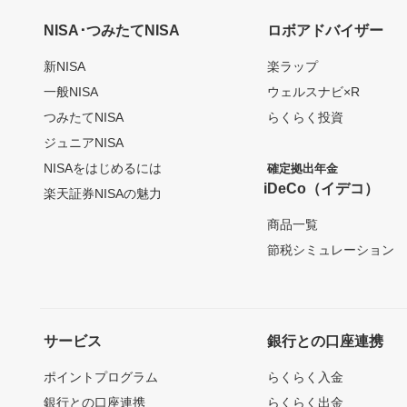
NISA･つみたてNISA
ロボアドバイザー
新NISA
楽ラップ
一般NISA
ウェルスナビ×R
つみたてNISA
らくらく投資
ジュニアNISA
NISAをはじめるには
確定拠出年金
iDeCo（イデコ）
楽天証券NISAの魅力
商品一覧
節税シミュレーション
サービス
銀行との口座連携
ポイントプログラム
らくらく入金
銀行との口座連携
らくらく出金