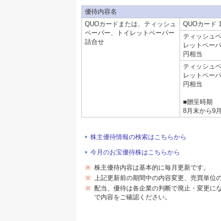
優待内容名
QUOカードまたは、ティッシュ
QUOカード 1
ペーパー、トイレットペーパー
ティッシュ
詰合せ
レットペーパー
円相当
ティッシュ
レットペーパー
円相当
■贈呈時期
8月末から9
株主優待情報の検索はこちらから
今月のお宝優待株はこちらから
※
株主優待内容は基本的に毎月更新です。
※
上記更新前の期間中の内容変更、売買単位
※
配当、優待は各企業の判断で廃止・変更に
で内容をご確認ください。