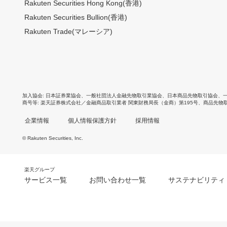
Rakuten Securities Hong Kong(香港)
Rakuten Securities Bullion(香港)
Rakuten Trade(マレーシア)
加入協会
日本証券業協会
、
一般社団法人金融先物取引業協会
、
日本商品先物取引協会
、
商号等
楽天証券株式会社／金融商品取引業者 関東財務局長（金商）第195号、商品先物
企業情報
個人情報保護方針
採用情報
© Rakuten Securities, Inc.
楽天グループ
サービス一覧
お問い合わせ一覧
サステナビリティ