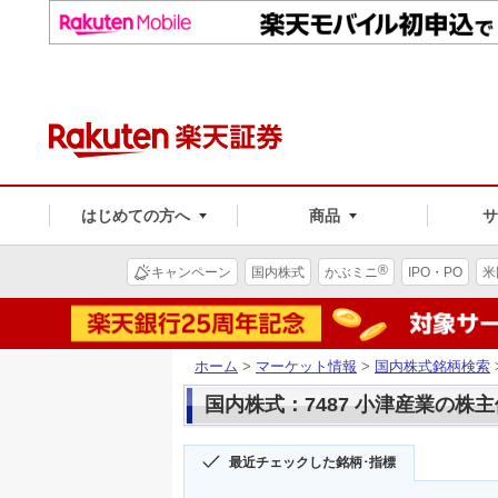
はじめての方へ
商品
®
キャンペーン
国内株式
かぶミニ
IPO・PO
米
ホーム
>
マーケット情報
>
国内株式銘柄検索
国内株式：7487 小津産業の株
最近チェックした銘柄･指標