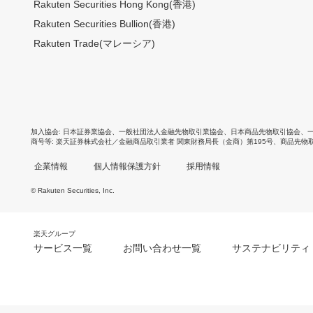
Rakuten Securities Hong Kong(香港)
Rakuten Securities Bullion(香港)
Rakuten Trade(マレーシア)
加入協会
日本証券業協会
、
一般社団法人金融先物取引業協会
、
日本商品先物取引協会
、
商号等
楽天証券株式会社／金融商品取引業者 関東財務局長（金商）第195号、商品先物
企業情報
個人情報保護方針
採用情報
© Rakuten Securities, Inc.
楽天グループ
サービス一覧
お問い合わせ一覧
サステナビリティ