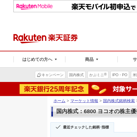
はじめての方へ
商品
®
キャンペーン
国内株式
かぶミニ
IPO・PO
米
ホーム
>
マーケット情報
>
国内株式銘柄検索
国内株式：6800 ヨコオの株主優
最近チェックした銘柄･指標