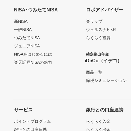
NISA･つみたてNISA
ロボアドバイザー
新NISA
楽ラップ
一般NISA
ウェルスナビ×R
つみたてNISA
らくらく投資
ジュニアNISA
NISAをはじめるには
確定拠出年金
iDeCo（イデコ）
楽天証券NISAの魅力
商品一覧
節税シミュレーション
サービス
銀行との口座連携
ポイントプログラム
らくらく入金
銀行との口座連携
らくらく出金