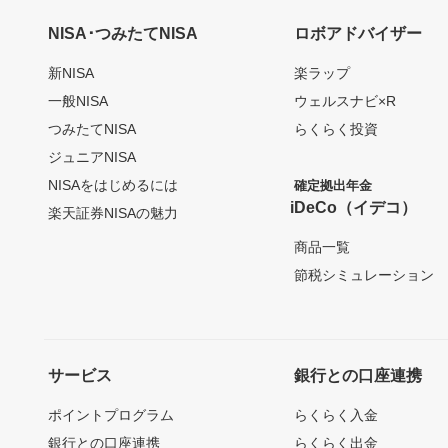
NISA･つみたてNISA
ロボアドバイザー
新NISA
楽ラップ
一般NISA
ウェルスナビ×R
つみたてNISA
らくらく投資
ジュニアNISA
NISAをはじめるには
確定拠出年金
iDeCo（イデコ）
楽天証券NISAの魅力
商品一覧
節税シミュレーション
サービス
銀行との口座連携
ポイントプログラム
らくらく入金
銀行との口座連携
らくらく出金