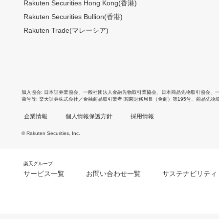
Rakuten Securities Hong Kong(香港)
Rakuten Securities Bullion(香港)
Rakuten Trade(マレーシア)
加入協会
日本証券業協会
、
一般社団法人金融先物取引業協会
、
日本商品先物取引協会
、
商号等
楽天証券株式会社／金融商品取引業者 関東財務局長（金商）第195号、商品先物
企業情報
個人情報保護方針
採用情報
© Rakuten Securities, Inc.
楽天グループ
サービス一覧
お問い合わせ一覧
サステナビリティ