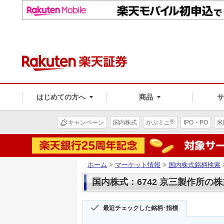
はじめての方へ
商品
®
キャンペーン
国内株式
かぶミニ
IPO・PO
米
ホーム
>
マーケット情報
>
国内株式銘柄検索
国内株式：6742 京三製作所の
最近チェックした銘柄･指標