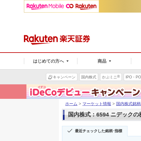
はじめての方へ
商品
®
キャンペーン
国内株式
かぶミニ
IPO・PO
ホーム
>
マーケット情報
>
国内株式銘柄
国内株式：6594 ニデック
最近チェックした銘柄･指標