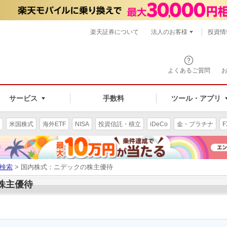
楽天証券について
法人のお客様
投資情
よくあるご質問
サービス
手数料
ツール・アプリ
米国株式
海外ETF
NISA
投資信託・積立
iDeCo
金・プラチナ
F
検索
> 国内株式：ニデックの株主優待
の株主優待