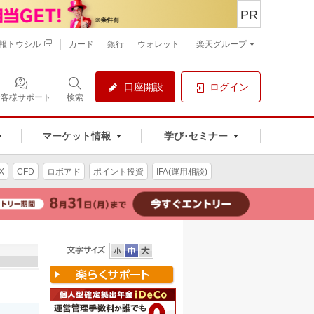
PR
報トウシル
カード
銀行
ウォレット
楽天グループ
口座開設
ログイン
お客様サポート
検索
マーケット情報
学び･セミナー
X
CFD
ロボアド
ポイント投資
IFA(運用相談)