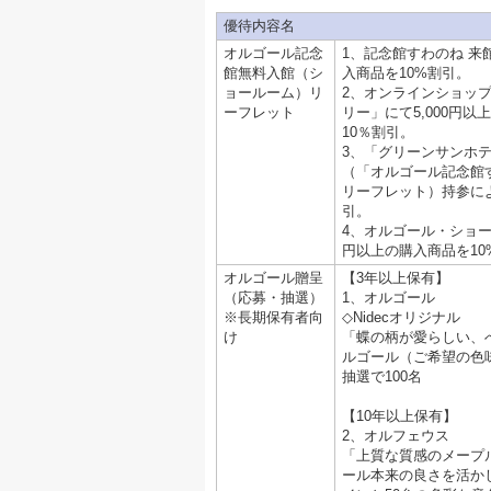
優待内容名
オルゴール記念
1、記念館すわのね 来館
館無料入館（シ
入商品を10%割引。
ョールーム）リ
2、オンラインショッ
ーフレット
リー」にて5,000円
10％割引。
3、「グリーンサンホ
（「オルゴール記念館
リーフレット）持参によ
引。
4、オルゴール・ショール
円以上の購入商品を10
オルゴール贈呈
【3年以上保有】
（応募・抽選）
1、オルゴール
※長期保有者向
◇Nidecオリジナル
け
「蝶の柄が愛らしい、
ルゴール（ご希望の色
抽選で100名
【10年以上保有】
2、オルフェウス
「上質な質感のメープ
ール本来の良さを活か