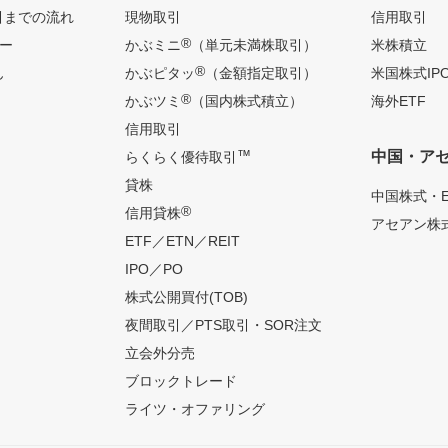
引までの流れ
現物取引
信用取引
®
ー
かぶミニ
（単元未満株取引）
米株積立
®
ん
かぶピタッ
（金額指定取引）
米国株式IP
®
かぶツミ
（国内株式積立）
海外ETF
信用取引
™
中国・ア
らくらく優待取引
貸株
中国株式・E
®
信用貸株
アセアン株式
ETF／ETN／REIT
IPO／PO
株式公開買付(TOB)
夜間取引／PTS取引・SOR注文
立会外分売
ブロックトレード
ライツ・オファリング