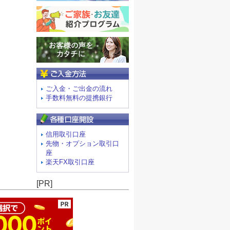
ご入金方法
ご入金・ご出金の流れ
手数料無料の提携銀行
信用取引口座
先物・オプション取引口
座
楽天FX取引口座
ージの先頭へ
[PR]