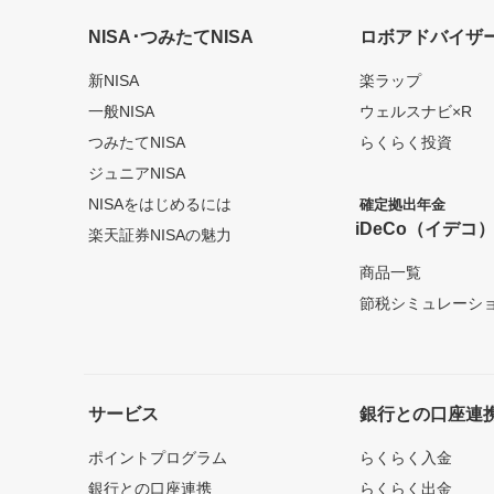
NISA･つみたてNISA
ロボアドバイザ
新NISA
楽ラップ
一般NISA
ウェルスナビ×R
つみたてNISA
らくらく投資
ジュニアNISA
NISAをはじめるには
確定拠出年金
iDeCo（イデコ
楽天証券NISAの魅力
商品一覧
節税シミュレーシ
サービス
銀行との口座連
ポイントプログラム
らくらく入金
銀行との口座連携
らくらく出金