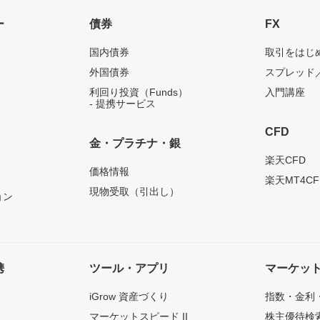
ー
債券
FX
国内債券
取引をはじ
外国債券
スプレッド
利回り投資（Funds）
入門講座
- 提携サービス
CFD
金・プラチナ・銀
）
楽天CFD
価格情報
楽天MT4CF
現物受取（引出し）
ョン
携
ツール・アプリ
マーケッ
iGrow 資産づくり
指数・金利
マーケットスピード II
株主優待検