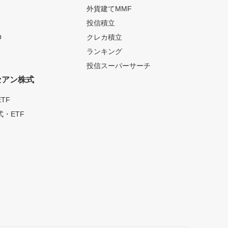
外貨建てMMF
投信積立
O
クレカ積立
ランキング
投信スーパーサーチ
セアン株式
TF
・ETF