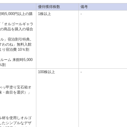
優待獲得株数
備考
時5,000円以上の購
1株以上
-
プ「オルゴールギャラ
以上の商品を購入の場合
テル」宿泊割引特典。
すわのね」無料入館
り宿泊費 10％割
ーム 来館時5,000
%割
100株以上
-
べっ甲塗り宝石箱オ
味・曲目を選択）」
ル材を使用しオルゴ
したシンプルなデザ