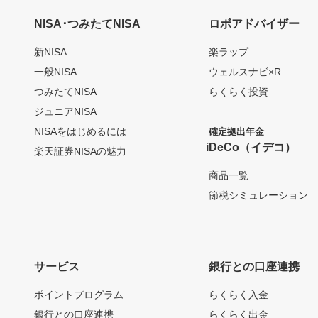
NISA･つみたてNISA
ロボアドバイザー
新NISA
楽ラップ
一般NISA
ウェルスナビ×R
つみたてNISA
らくらく投資
ジュニアNISA
NISAをはじめるには
確定拠出年金
iDeCo（イデコ）
楽天証券NISAの魅力
商品一覧
節税シミュレーション
サービス
銀行との口座連携
ポイントプログラム
らくらく入金
銀行との口座連携
らくらく出金