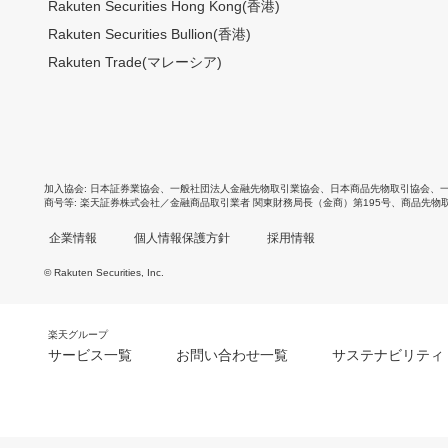
Rakuten Securities Hong Kong(香港)
Rakuten Securities Bullion(香港)
Rakuten Trade(マレーシア)
加入協会
日本証券業協会
、
一般社団法人金融先物取引業協会
、
日本商品先物取引協会
、
商号等
楽天証券株式会社／金融商品取引業者 関東財務局長（金商）第195号、商品先物
企業情報
個人情報保護方針
採用情報
© Rakuten Securities, Inc.
楽天グループ
サービス一覧
お問い合わせ一覧
サステナビリティ