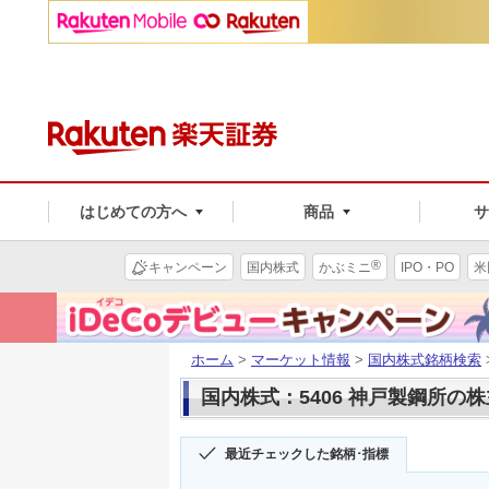
はじめての方へ
商品
®
キャンペーン
国内株式
かぶミニ
IPO・PO
米
ホーム
>
マーケット情報
>
国内株式銘柄検索
国内株式：5406 神戸製鋼所の
最近チェックした銘柄･指標