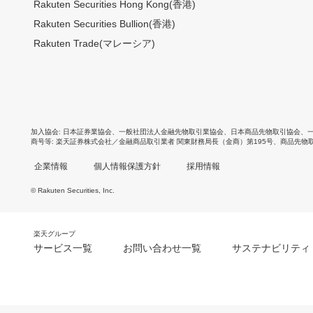
Rakuten Securities Hong Kong(香港)
Rakuten Securities Bullion(香港)
Rakuten Trade(マレーシア)
加入協会
日本証券業協会
、
一般社団法人金融先物取引業協会
、
日本商品先物取引協会
、
商号等
楽天証券株式会社／金融商品取引業者 関東財務局長（金商）第195号、商品先物
企業情報
個人情報保護方針
採用情報
© Rakuten Securities, Inc.
楽天グループ
サービス一覧
お問い合わせ一覧
サステナビリティ