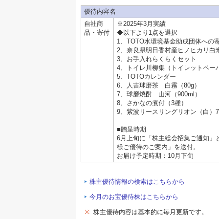
優待内容名
自社商
※2025年3月実績
品・寄付
◆以下より1点を選択
1、TOTO水環境基金助成団体への
2、奈良県明日香村産ヒノヒカリ白米
3、お手入れらくらくセット
4、トイレ川柳集（トイレットペー
5、TOTOカレンダー
6、人吉球磨茶 白霧（80g）
7、球磨焼酎 山河（900ml）
8、さかなの煮付（3種）
9、紫波リースリングリオン（白）75
■贈呈時期
6月上旬に「株主総会招集ご通知」
様ご優待のご案内」を送付。
お届け予定時期：10月下旬
株主優待情報の検索はこちらから
今月のお宝優待株はこちらから
※
株主優待内容は基本的に毎月更新です。