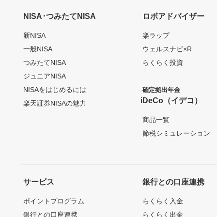
NISA･つみたてNISA
ロボアドバイザー
新NISA
楽ラップ
一般NISA
ウェルスナビ×R
つみたてNISA
らくらく投資
ジュニアNISA
NISAをはじめるには
確定拠出年金
iDeCo（イデコ）
楽天証券NISAの魅力
商品一覧
節税シミュレーション
サービス
銀行との口座連携
ポイントプログラム
らくらく入金
銀行との口座連携
らくらく出金