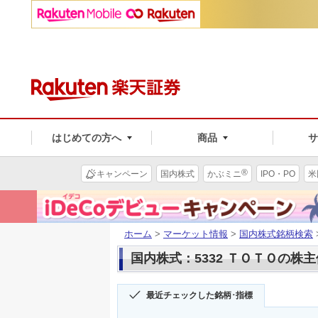
はじめての方へ
商品
®
キャンペーン
国内株式
かぶミニ
IPO・PO
米
ホーム
>
マーケット情報
>
国内株式銘柄検索
国内株式：5332 ＴＯＴＯの株
最近チェックした銘柄･指標