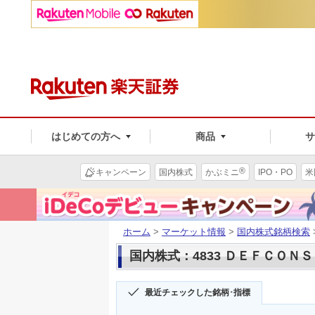
はじめての方へ
商品
®
キャンペーン
国内株式
かぶミニ
IPO・PO
米
ホーム
>
マーケット情報
>
国内株式銘柄検索
国内株式：4833 ＤＥＦＣＯＮ
最近チェックした銘柄･指標