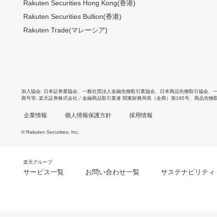
Rakuten Securities Hong Kong(香港)
Rakuten Securities Bullion(香港)
Rakuten Trade(マレーシア)
加入協会
日本証券業協会
、
一般社団法人金融先物取引業協会
、
日本商品先物取引協会
、
商号等
楽天証券株式会社／金融商品取引業者 関東財務局長（金商）第195号、商品先物
企業情報
個人情報保護方針
採用情報
© Rakuten Securities, Inc.
楽天グループ
サービス一覧
お問い合わせ一覧
サステナビリティ