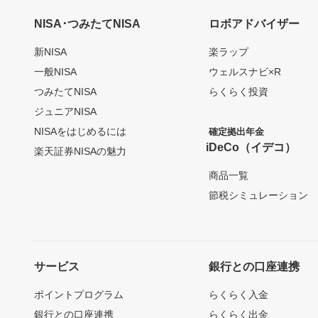
NISA･つみたてNISA
ロボアドバイザー
新NISA
楽ラップ
一般NISA
ウェルスナビ×R
つみたてNISA
らくらく投資
ジュニアNISA
NISAをはじめるには
確定拠出年金
iDeCo（イデコ）
楽天証券NISAの魅力
商品一覧
節税シミュレーション
サービス
銀行との口座連携
ポイントプログラム
らくらく入金
銀行との口座連携
らくらく出金