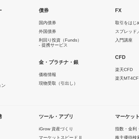
ー
債券
FX
国内債券
取引をはじ
外国債券
スプレッド
利回り投資（Funds）
入門講座
- 提携サービス
CFD
金・プラチナ・銀
）
楽天CFD
価格情報
楽天MT4CF
現物受取（引出し）
ョン
携
ツール・アプリ
マーケッ
iGrow 資産づくり
指数・金利
マーケットスピード II
株主優待検