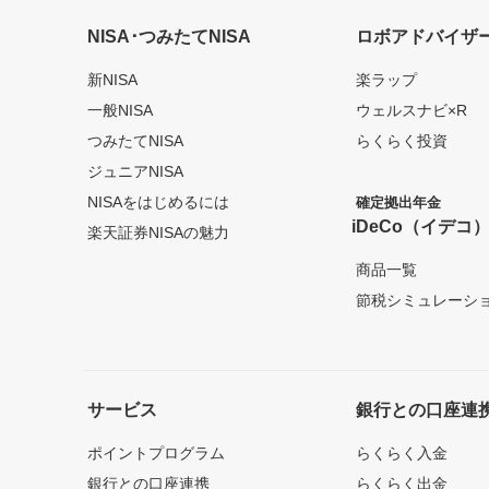
NISA･つみたてNISA
ロボアドバイザ
新NISA
楽ラップ
一般NISA
ウェルスナビ×R
つみたてNISA
らくらく投資
ジュニアNISA
NISAをはじめるには
確定拠出年金
iDeCo（イデコ
楽天証券NISAの魅力
商品一覧
節税シミュレーシ
サービス
銀行との口座連
ポイントプログラム
らくらく入金
銀行との口座連携
らくらく出金