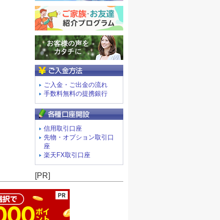
ご入金方法
ご入金・ご出金の流れ
手数料無料の提携銀行
信用取引口座
先物・オプション取引口
座
楽天FX取引口座
ージの先頭へ
[PR]