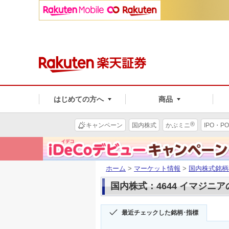
はじめての方へ
商品
®
キャンペーン
国内株式
かぶミニ
IPO・PO
ホーム
>
マーケット情報
>
国内株式銘柄
国内株式：4644 イマジニ
最近チェックした銘柄･指標