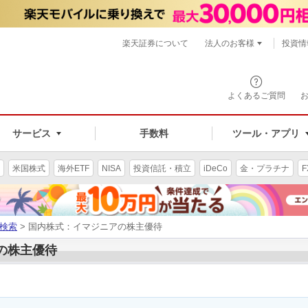
楽天証券について
法人のお客様
投資情
よくあるご質問
サービス
手数料
ツール・アプリ
米国株式
海外ETF
NISA
投資信託・積立
iDeCo
金・プラチナ
F
検索
> 国内株式：イマジニアの株主優待
アの株主優待