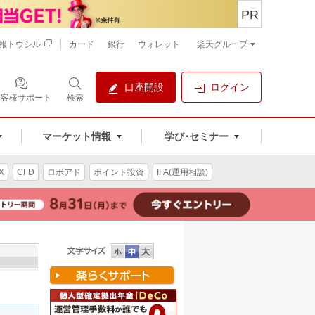
PR
報トウシル
カード
銀行
ウォレット
楽天グループ
口座開設
ログイン
お客様サポート
検索
マーケット情報
学び･セミナー
X
CFD
ロボアド
ポイント投資
IFA(運用相談)