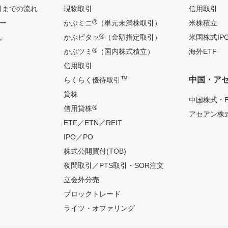
引までの流れ
現物取引
信用取引
®
ー
かぶミニ
（単元未満株取引）
米株積立
®
ん
かぶピタッ
（金額指定取引）
米国株式IP
®
かぶツミ
（国内株式積立）
海外ETF
信用取引
™
中国・ア
らくらく優待取引
貸株
中国株式・E
®
信用貸株
アセアン株式
ETF／ETN／REIT
IPO／PO
株式公開買付(TOB)
夜間取引／PTS取引・SOR注文
立会外分売
ブロックトレード
ライツ・オファリング