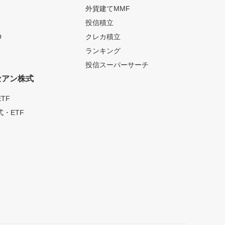
外貨建てMMF
投信積立
O
クレカ積立
ランキング
投信スーパーサーチ
セアン株式
TF
・ETF