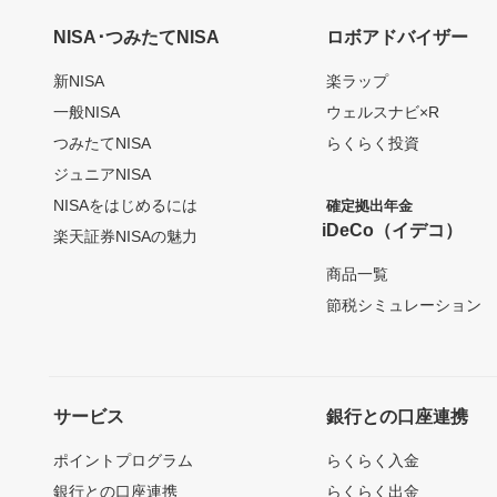
NISA･つみたてNISA
ロボアドバイザー
新NISA
楽ラップ
一般NISA
ウェルスナビ×R
つみたてNISA
らくらく投資
ジュニアNISA
NISAをはじめるには
確定拠出年金
iDeCo（イデコ）
楽天証券NISAの魅力
商品一覧
節税シミュレーション
サービス
銀行との口座連携
ポイントプログラム
らくらく入金
銀行との口座連携
らくらく出金