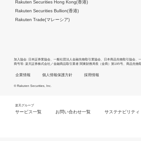
Rakuten Securities Hong Kong(香港)
Rakuten Securities Bullion(香港)
Rakuten Trade(マレーシア)
加入協会
日本証券業協会
、
一般社団法人金融先物取引業協会
、
日本商品先物取引協会
、
商号等
楽天証券株式会社／金融商品取引業者 関東財務局長（金商）第195号、商品先物
企業情報
個人情報保護方針
採用情報
© Rakuten Securities, Inc.
楽天グループ
サービス一覧
お問い合わせ一覧
サステナビリティ