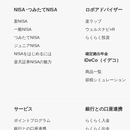
NISA･つみたてNISA
ロボアドバイザー
新NISA
楽ラップ
一般NISA
ウェルスナビ×R
つみたてNISA
らくらく投資
ジュニアNISA
NISAをはじめるには
確定拠出年金
iDeCo（イデコ）
楽天証券NISAの魅力
商品一覧
節税シミュレーション
サービス
銀行との口座連携
ポイントプログラム
らくらく入金
銀行との口座連携
らくらく出金