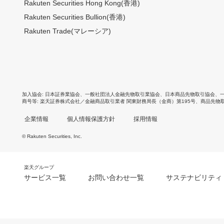
Rakuten Securities Hong Kong(香港)
Rakuten Securities Bullion(香港)
Rakuten Trade(マレーシア)
加入協会
日本証券業協会
、
一般社団法人金融先物取引業協会
、
日本商品先物取引協会
、
商号等
楽天証券株式会社／金融商品取引業者 関東財務局長（金商）第195号、商品先物
企業情報
個人情報保護方針
採用情報
© Rakuten Securities, Inc.
楽天グループ
サービス一覧
お問い合わせ一覧
サステナビリティ