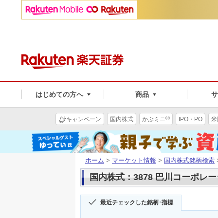
はじめての方へ
商品
®
キャンペーン
国内株式
かぶミニ
IPO・PO
米
ホーム
>
マーケット情報
>
国内株式銘柄検索
国内株式：3878 巴川コーポレ
最近チェックした銘柄･指標