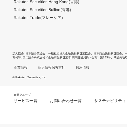
Rakuten Securities Hong Kong(香港)
Rakuten Securities Bullion(香港)
Rakuten Trade(マレーシア)
加入協会
日本証券業協会
、
一般社団法人金融先物取引業協会
、
日本商品先物取引協会
、
商号等
楽天証券株式会社／金融商品取引業者 関東財務局長（金商）第195号、商品先物
企業情報
個人情報保護方針
採用情報
© Rakuten Securities, Inc.
楽天グループ
サービス一覧
お問い合わせ一覧
サステナビリティ