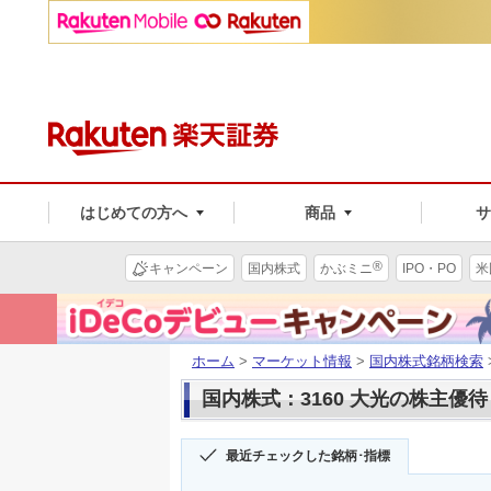
はじめての方へ
商品
®
キャンペーン
国内株式
かぶミニ
IPO・PO
米
ホーム
>
マーケット情報
>
国内株式銘柄検索
国内株式：3160 大光の株主優待
最近チェックした銘柄･指標