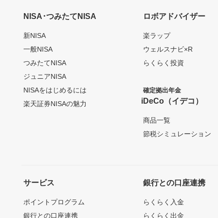
NISA･つみたてNISA
ロボアドバイザー
新NISA
楽ラップ
一般NISA
ウェルスナビ×R
つみたてNISA
らくらく投資
ジュニアNISA
NISAをはじめるには
確定拠出年金
iDeCo（イデコ）
楽天証券NISAの魅力
商品一覧
節税シミュレーション
サービス
銀行との口座連携
ポイントプログラム
らくらく入金
銀行との口座連携
らくらく出金