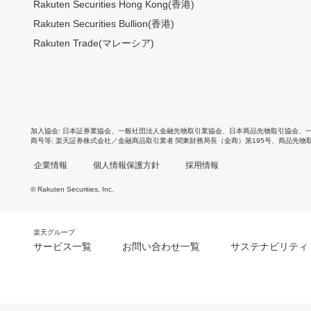
Rakuten Securities Hong Kong(香港)
Rakuten Securities Bullion(香港)
Rakuten Trade(マレーシア)
加入協会
日本証券業協会
、
一般社団法人金融先物取引業協会
、
日本商品先物取引協会
、
商号等
楽天証券株式会社／金融商品取引業者 関東財務局長（金商）第195号、商品先物
企業情報
個人情報保護方針
採用情報
© Rakuten Securities, Inc.
楽天グループ
サービス一覧
お問い合わせ一覧
サステナビリティ