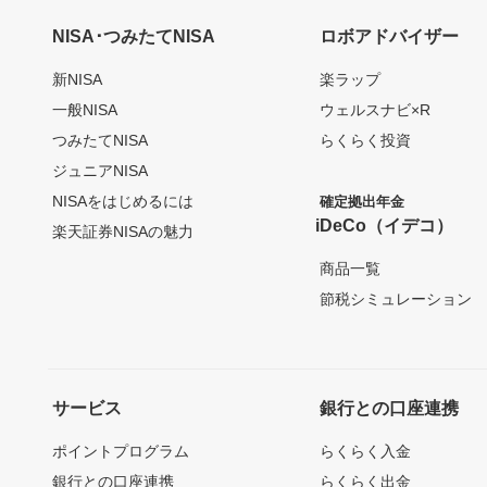
NISA･つみたてNISA
ロボアドバイザー
新NISA
楽ラップ
一般NISA
ウェルスナビ×R
つみたてNISA
らくらく投資
ジュニアNISA
NISAをはじめるには
確定拠出年金
iDeCo（イデコ）
楽天証券NISAの魅力
商品一覧
節税シミュレーション
サービス
銀行との口座連携
ポイントプログラム
らくらく入金
銀行との口座連携
らくらく出金