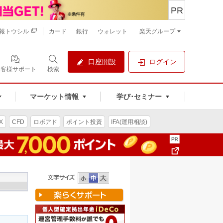
PR
報トウシル
カード
銀行
ウォレット
楽天グループ
口座開設
ログイン
お客様サポート
検索
マーケット情報
学び･セミナー
X
CFD
ロボアド
ポイント投資
IFA(運用相談)