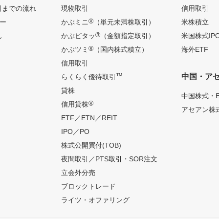
引までの流れ
現物取引
信用取引
®
ー
かぶミニ
（単元未満株取引）
米株積立
®
ん
かぶピタッ
（金額指定取引）
米国株式IP
®
かぶツミ
（国内株式積立）
海外ETF
信用取引
™
中国・ア
らくらく優待取引
貸株
中国株式・E
®
信用貸株
アセアン株式
ETF／ETN／REIT
IPO／PO
株式公開買付(TOB)
夜間取引／PTS取引・SOR注文
立会外分売
ブロックトレード
ライツ・オファリング