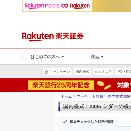
はじめての方へ
商品
®
キャンペーン
国内株式
かぶミニ
IPO・PO
ホーム
>
マーケット情報
>
国内株式銘柄
国内株式：2435 シダーの
最近チェックした銘柄･指標