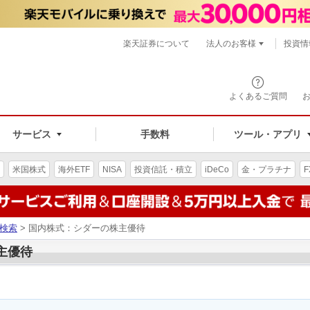
楽天証券について
法人のお客様
投資情
よくあるご質問
サービス
手数料
ツール・アプリ
米国株式
海外ETF
NISA
投資信託・積立
iDeCo
金・プラチナ
F
検索
> 国内株式：シダーの株主優待
株主優待