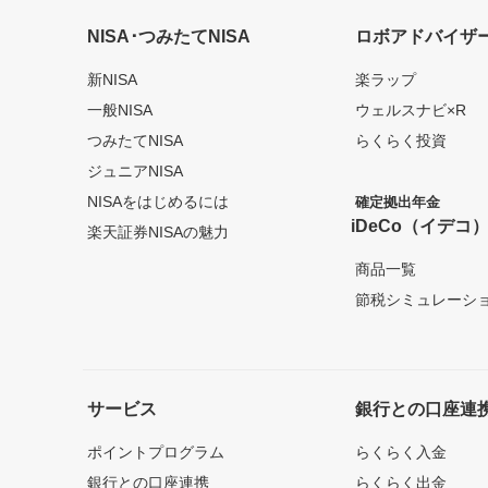
NISA･つみたてNISA
ロボアドバイザ
新NISA
楽ラップ
一般NISA
ウェルスナビ×R
つみたてNISA
らくらく投資
ジュニアNISA
NISAをはじめるには
確定拠出年金
iDeCo（イデコ
楽天証券NISAの魅力
商品一覧
節税シミュレーシ
サービス
銀行との口座連
ポイントプログラム
らくらく入金
銀行との口座連携
らくらく出金