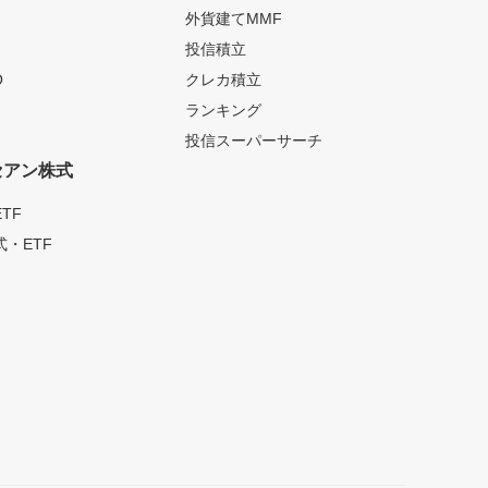
外貨建てMMF
投信積立
O
クレカ積立
ランキング
投信スーパーサーチ
セアン株式
TF
・ETF