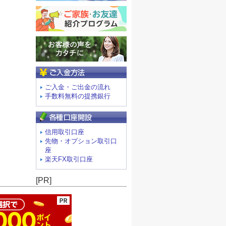
ご入金方法
ご入金・ご出金の流れ
手数料無料の提携銀行
信用取引口座
先物・オプション取引口
座
楽天FX取引口座
ージの先頭へ
[PR]