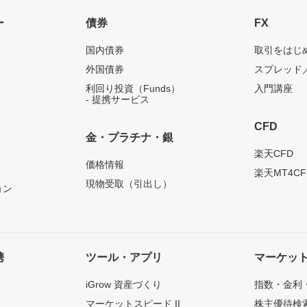
ー
債券
FX
国内債券
取引をはじ
外国債券
スプレッド
利回り投資（Funds）
入門講座
- 提携サービス
CFD
金・プラチナ・銀
）
楽天CFD
価格情報
楽天MT4CF
現物受取（引出し）
ョン
携
ツール・アプリ
マーケッ
iGrow 資産づくり
指数・金利
マーケットスピード II
株主優待検