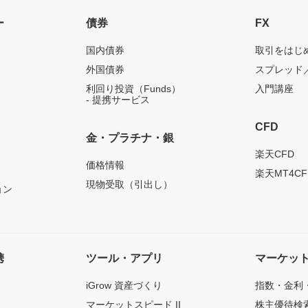
ー
債券
FX
国内債券
取引をはじ
外国債券
スプレッド
利回り投資（Funds）
入門講座
- 提携サービス
CFD
金・プラチナ・銀
）
楽天CFD
価格情報
楽天MT4CF
現物受取（引出し）
ョン
携
ツール・アプリ
マーケッ
iGrow 資産づくり
指数・金利
マーケットスピード II
株主優待検