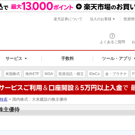
楽天証券について
法人のお客様
投資情
よくあるご質問
サービス
手数料
ツール・アプリ
米国株式
海外ETF
NISA
投資信託・積立
iDeCo
金・プラチナ
F
検索
> 国内株式：大末建設の株主優待
の株主優待