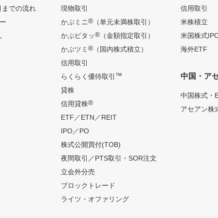
引までの流れ
現物取引
信用取引
®
ー
かぶミニ
（単元未満株取引）
米株積立
®
ん
かぶピタッ
（金額指定取引）
米国株式IP
®
かぶツミ
（国内株式積立）
海外ETF
信用取引
™
中国・ア
らくらく優待取引
貸株
中国株式・E
®
信用貸株
アセアン株式
ETF／ETN／REIT
IPO／PO
株式公開買付(TOB)
夜間取引／PTS取引・SOR注文
立会外分売
ブロックトレード
ライツ・オファリング