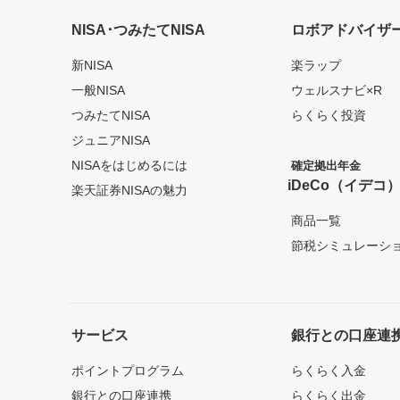
NISA･つみたてNISA
ロボアドバイザ
新NISA
楽ラップ
一般NISA
ウェルスナビ×R
つみたてNISA
らくらく投資
ジュニアNISA
NISAをはじめるには
確定拠出年金
iDeCo（イデコ
楽天証券NISAの魅力
商品一覧
節税シミュレーシ
サービス
銀行との口座連
ポイントプログラム
らくらく入金
銀行との口座連携
らくらく出金