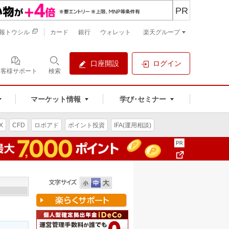
PR
報トウシル
カード
銀行
ウォレット
楽天グループ
口座開設
ログイン
お客様サポート
検索
マーケット情報
学び･セミナー
X
CFD
ロボアド
ポイント投資
IFA(運用相談)