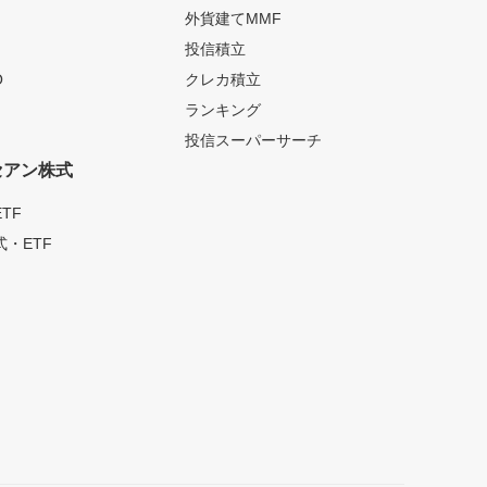
外貨建てMMF
投信積立
O
クレカ積立
ランキング
投信スーパーサーチ
セアン株式
TF
・ETF