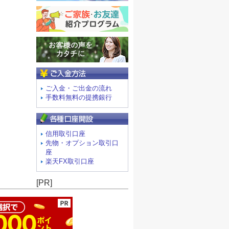
ご入金方法
ご入金・ご出金の流れ
手数料無料の提携銀行
信用取引口座
先物・オプション取引口
座
楽天FX取引口座
ージの先頭へ
[PR]