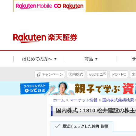
はじめての方へ
商品
®
キャンペーン
国内株式
かぶミニ
IPO・PO
米
ホーム
>
マーケット情報
>
国内株式銘柄検索
国内株式：1810 松井建設の株
最近チェックした銘柄･指標