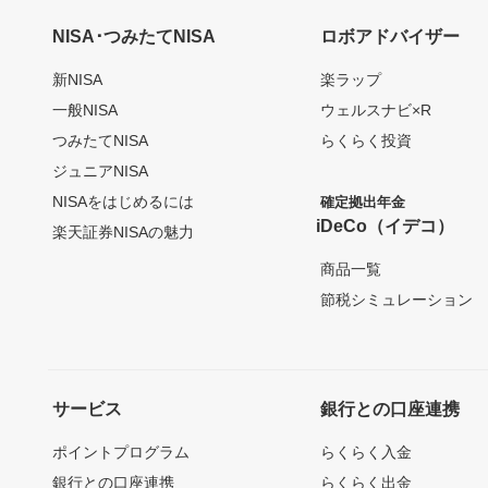
NISA･つみたてNISA
ロボアドバイザー
新NISA
楽ラップ
一般NISA
ウェルスナビ×R
つみたてNISA
らくらく投資
ジュニアNISA
NISAをはじめるには
確定拠出年金
iDeCo（イデコ）
楽天証券NISAの魅力
商品一覧
節税シミュレーション
サービス
銀行との口座連携
ポイントプログラム
らくらく入金
銀行との口座連携
らくらく出金