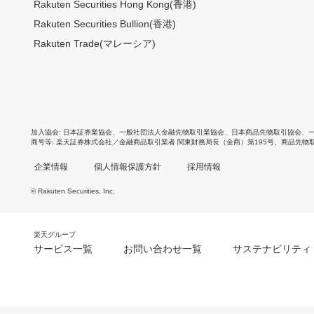
Rakuten Securities Hong Kong(香港)
Rakuten Securities Bullion(香港)
Rakuten Trade(マレーシア)
加入協会
日本証券業協会
、
一般社団法人金融先物取引業協会
、
日本商品先物取引協会
、
商号等
楽天証券株式会社／金融商品取引業者 関東財務局長（金商）第195号、商品先物
企業情報
個人情報保護方針
採用情報
© Rakuten Securities, Inc.
楽天グループ
サービス一覧
お問い合わせ一覧
サステナビリティ