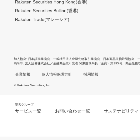
Rakuten Securities Hong Kong(香港)
Rakuten Securities Bullion(香港)
Rakuten Trade(マレーシア)
加入協会
日本証券業協会
、
一般社団法人金融先物取引業協会
、
日本商品先物取引協会
、
商号等
楽天証券株式会社／金融商品取引業者 関東財務局長（金商）第195号、商品先物
企業情報
個人情報保護方針
採用情報
© Rakuten Securities, Inc.
楽天グループ
サービス一覧
お問い合わせ一覧
サステナビリティ