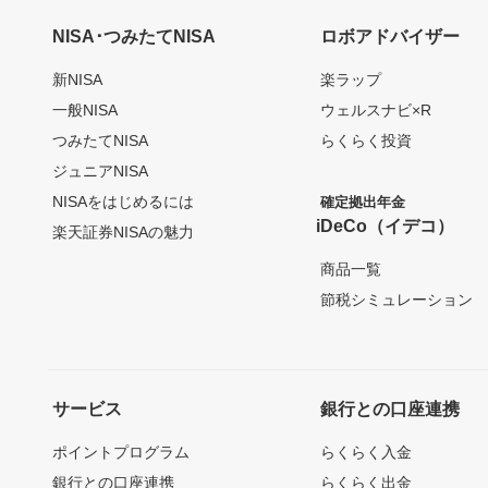
NISA･つみたてNISA
ロボアドバイザー
新NISA
楽ラップ
一般NISA
ウェルスナビ×R
つみたてNISA
らくらく投資
ジュニアNISA
NISAをはじめるには
確定拠出年金
iDeCo（イデコ）
楽天証券NISAの魅力
商品一覧
節税シミュレーション
サービス
銀行との口座連携
ポイントプログラム
らくらく入金
銀行との口座連携
らくらく出金