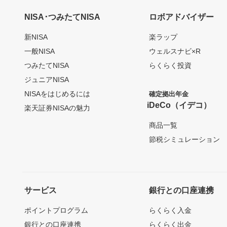
NISA･つみたてNISA
ロボアドバイザー
新NISA
楽ラップ
一般NISA
ウェルスナビ×R
つみたてNISA
らくらく投資
ジュニアNISA
NISAをはじめるには
確定拠出年金
iDeCo（イデコ）
楽天証券NISAの魅力
商品一覧
節税シミュレーション
サービス
銀行との口座連携
ポイントプログラム
らくらく入金
銀行との口座連携
らくらく出金