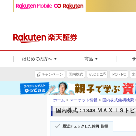
はじめての方へ
商品
®
キャンペーン
国内株式
かぶミニ
IPO・PO
米
ホーム
>
マーケット情報
>
国内株式銘柄検索
国内株式：1348 ＭＡＸＩＳト
最近チェックした銘柄･指標