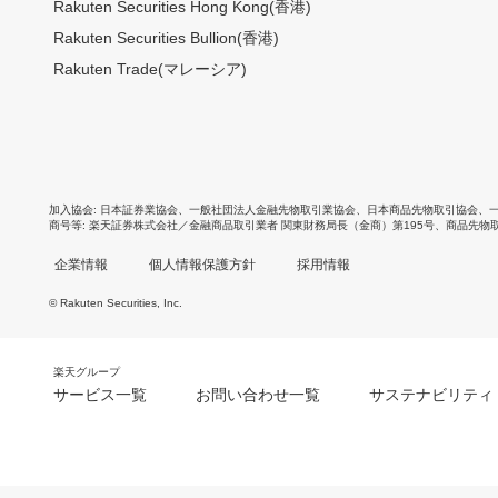
Rakuten Securities Hong Kong(香港)
Rakuten Securities Bullion(香港)
Rakuten Trade(マレーシア)
加入協会
日本証券業協会
、
一般社団法人金融先物取引業協会
、
日本商品先物取引協会
、
商号等
楽天証券株式会社／金融商品取引業者 関東財務局長（金商）第195号、商品先物
企業情報
個人情報保護方針
採用情報
© Rakuten Securities, Inc.
楽天グループ
サービス一覧
お問い合わせ一覧
サステナビリティ