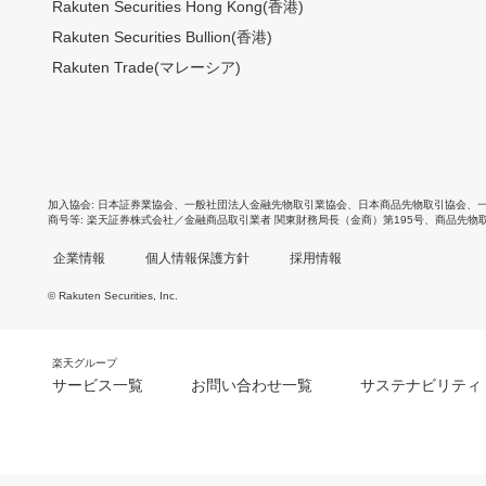
Rakuten Securities Hong Kong(香港)
Rakuten Securities Bullion(香港)
Rakuten Trade(マレーシア)
加入協会
日本証券業協会
、
一般社団法人金融先物取引業協会
、
日本商品先物取引協会
、
商号等
楽天証券株式会社／金融商品取引業者 関東財務局長（金商）第195号、商品先物
企業情報
個人情報保護方針
採用情報
© Rakuten Securities, Inc.
楽天グループ
サービス一覧
お問い合わせ一覧
サステナビリティ