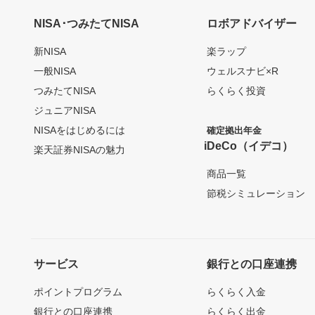
NISA･つみたてNISA
ロボアドバイザー
新NISA
楽ラップ
一般NISA
ウェルスナビ×R
つみたてNISA
らくらく投資
ジュニアNISA
NISAをはじめるには
確定拠出年金
iDeCo（イデコ）
楽天証券NISAの魅力
商品一覧
節税シミュレーション
サービス
銀行との口座連携
ポイントプログラム
らくらく入金
銀行との口座連携
らくらく出金