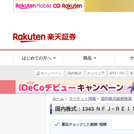
はじめての方へ
商品
®
キャンペーン
国内株式
かぶミニ
IPO・PO
米
ホーム
>
マーケット情報
>
国内株式銘柄検索
国内株式：1343 ＮＦＪ−ＲＥ
最近チェックした銘柄･指標