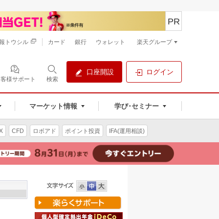
PR
報トウシル
カード
銀行
ウォレット
楽天グループ
口座開設
ログイン
お客様サポート
検索
マーケット情報
学び･セミナー
X
CFD
ロボアド
ポイント投資
IFA(運用相談)