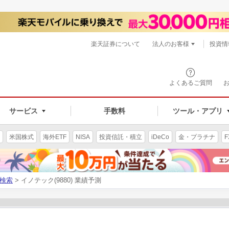
楽天証券について
法人のお客様
投資情
よくあるご質問
サービス
手数料
ツール・アプリ
米国株式
海外ETF
NISA
投資信託・積立
iDeCo
金・プラチナ
F
検索
> イノテック(9880) 業績予測