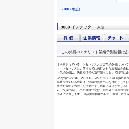
9880(東証)
9880 イノテック
東証