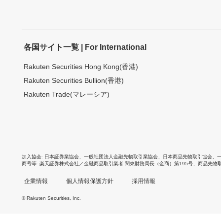
各国サイト一覧 | For International
Rakuten Securities Hong Kong(香港)
Rakuten Securities Bullion(香港)
Rakuten Trade(マレーシア)
加入協会
日本証券業協会
、
一般社団法人金融先物取引業協会
、
日本商品先物取引協会
、
商号等
楽天証券株式会社／金融商品取引業者 関東財務局長（金商）第195号、商品先物
企業情報
個人情報保護方針
採用情報
© Rakuten Securities, Inc.