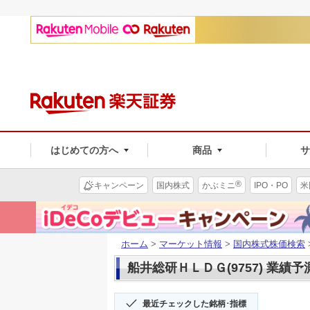
はじめての方へ
商品
®
キャンペーン
国内株式
かぶミニ
IPO・PO
米
ホーム
>
マーケット情報
>
国内株式株価検索
船井総研ＨＬＤＧ(9757) 業績予
最近チェックした銘柄･指標