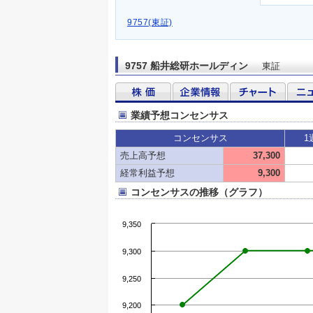
9757(東証)
9757 船井総研ホールディン
東証