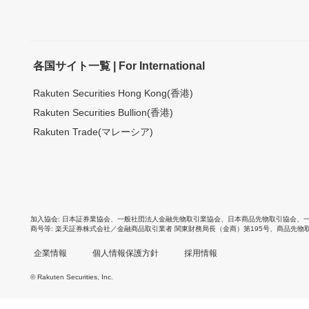
各国サイト一覧 | For International
Rakuten Securities Hong Kong(香港)
Rakuten Securities Bullion(香港)
Rakuten Trade(マレーシア)
加入協会
日本証券業協会
、
一般社団法人金融先物取引業協会
、
日本商品先物取引協会
、
商号等
楽天証券株式会社／金融商品取引業者 関東財務局長（金商）第195号、商品先物
企業情報
個人情報保護方針
採用情報
© Rakuten Securities, Inc.