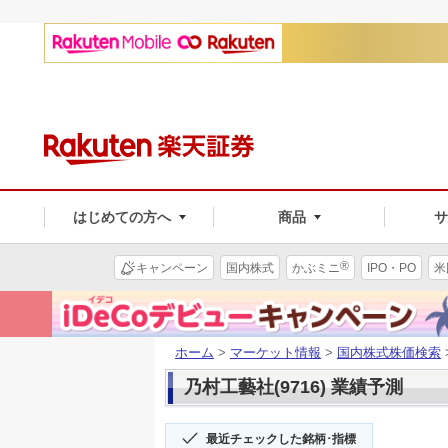
はじめての方へ
商品
®
キャンペーン
国内株式
かぶミニ
IPO・PO
米
ホーム
>
マーケット情報
>
国内株式株価検索
乃村工藝社(9716) 業績予測
最近チェックした銘柄･指標