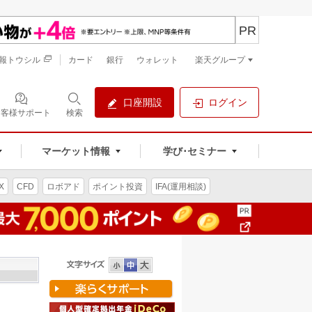
PR
報トウシル
カード
銀行
ウォレット
楽天グループ
口座開設
ログイン
お客様サポート
検索
マーケット情報
学び･セミナー
X
CFD
ロボアド
ポイント投資
IFA(運用相談)