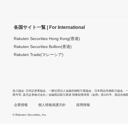
各国サイト一覧 | For International
Rakuten Securities Hong Kong(香港)
Rakuten Securities Bullion(香港)
Rakuten Trade(マレーシア)
加入協会
日本証券業協会
、
一般社団法人金融先物取引業協会
、
日本商品先物取引協会
、
商号等
楽天証券株式会社／金融商品取引業者 関東財務局長（金商）第195号、商品先物
企業情報
個人情報保護方針
採用情報
© Rakuten Securities, Inc.