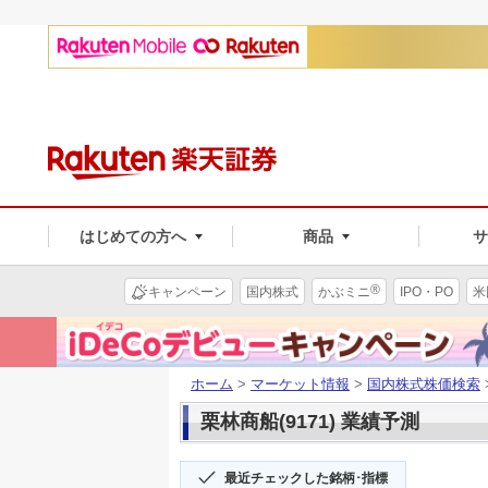
はじめての方へ
商品
®
キャンペーン
国内株式
かぶミニ
IPO・PO
米
ホーム
>
マーケット情報
>
国内株式株価検索
栗林商船(9171) 業績予測
最近チェックした銘柄･指標