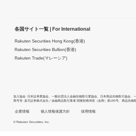
各国サイト一覧 | For International
Rakuten Securities Hong Kong(香港)
Rakuten Securities Bullion(香港)
Rakuten Trade(マレーシア)
加入協会
日本証券業協会
、
一般社団法人金融先物取引業協会
、
日本商品先物取引協会
、
商号等
楽天証券株式会社／金融商品取引業者 関東財務局長（金商）第195号、商品先物
企業情報
個人情報保護方針
採用情報
© Rakuten Securities, Inc.