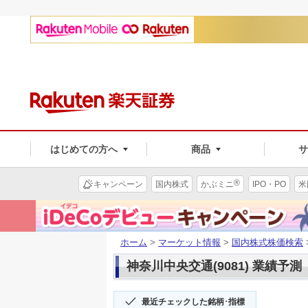
はじめての方へ
商品
®
キャンペーン
国内株式
かぶミニ
IPO・PO
米
ホーム
>
マーケット情報
>
国内株式株価検索
神奈川中央交通(9081) 業績予測
最近チェックした銘柄･指標