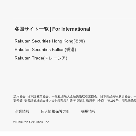
各国サイト一覧 | For International
Rakuten Securities Hong Kong(香港)
Rakuten Securities Bullion(香港)
Rakuten Trade(マレーシア)
加入協会
日本証券業協会
、
一般社団法人金融先物取引業協会
、
日本商品先物取引協会
、
商号等
楽天証券株式会社／金融商品取引業者 関東財務局長（金商）第195号、商品先物
企業情報
個人情報保護方針
採用情報
© Rakuten Securities, Inc.