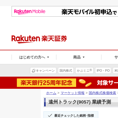
はじめての方へ
商品
®
キャンペーン
国内株式
かぶミニ
IPO・PO
米
ホーム
>
マーケット情報
>
国内株式株価検索
遠州トラック(9057) 業績予測
最近チェックした銘柄･指標