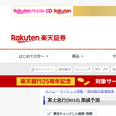
はじめての方へ
商品
®
キャンペーン
国内株式
かぶミニ
IPO・PO
米
ホーム
>
マーケット情報
>
国内株式株価検索
富士急行(9010) 業績予測
最近チェックした銘柄･指標