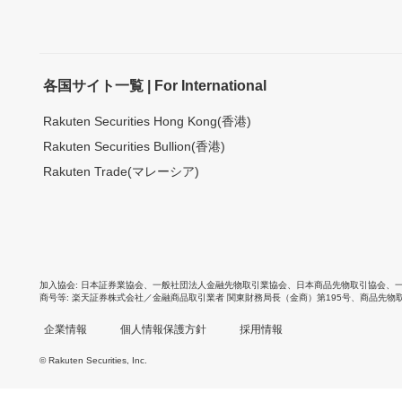
各国サイト一覧 | For International
Rakuten Securities Hong Kong(香港)
Rakuten Securities Bullion(香港)
Rakuten Trade(マレーシア)
加入協会
日本証券業協会
、
一般社団法人金融先物取引業協会
、
日本商品先物取引協会
、
商号等
楽天証券株式会社／金融商品取引業者 関東財務局長（金商）第195号、商品先物
企業情報
個人情報保護方針
採用情報
© Rakuten Securities, Inc.