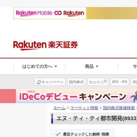
はじめての方へ
商品
®
キャンペーン
国内株式
かぶミニ
IPO・PO
米
ホーム
>
マーケット情報
>
国内株式株価検索
エヌ・ティ・ティ都市開発(8933
最近チェックした銘柄･指標