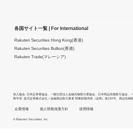
各国サイト一覧 | For International
Rakuten Securities Hong Kong(香港)
Rakuten Securities Bullion(香港)
Rakuten Trade(マレーシア)
加入協会
日本証券業協会
、
一般社団法人金融先物取引業協会
、
日本商品先物取引協会
、
商号等
楽天証券株式会社／金融商品取引業者 関東財務局長（金商）第195号、商品先物
企業情報
個人情報保護方針
採用情報
© Rakuten Securities, Inc.