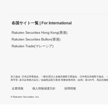
各国サイト一覧 | For International
Rakuten Securities Hong Kong(香港)
Rakuten Securities Bullion(香港)
Rakuten Trade(マレーシア)
加入協会
日本証券業協会
、
一般社団法人金融先物取引業協会
、
日本商品先物取引協会
、
商号等
楽天証券株式会社／金融商品取引業者 関東財務局長（金商）第195号、商品先物
企業情報
個人情報保護方針
採用情報
© Rakuten Securities, Inc.