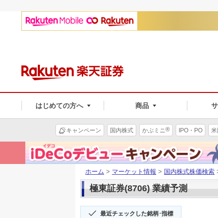
はじめての方へ
商品
®
キャンペーン
国内株式
かぶミニ
IPO・PO
米
ホーム
>
マーケット情報
>
国内株式株価検索
極東証券(8706) 業績予測
最近チェックした銘柄･指標