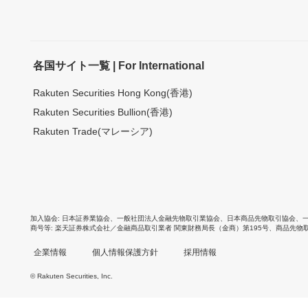
各国サイト一覧 | For International
Rakuten Securities Hong Kong(香港)
Rakuten Securities Bullion(香港)
Rakuten Trade(マレーシア)
加入協会
日本証券業協会
、
一般社団法人金融先物取引業協会
、
日本商品先物取引協会
、
商号等
楽天証券株式会社／金融商品取引業者 関東財務局長（金商）第195号、商品先物
企業情報
個人情報保護方針
採用情報
© Rakuten Securities, Inc.