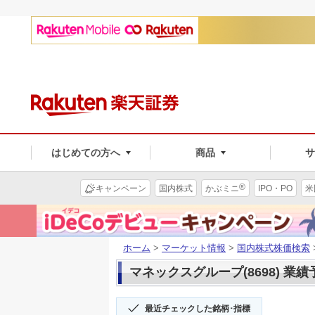
はじめての方へ
商品
®
キャンペーン
国内株式
かぶミニ
IPO・PO
米
ホーム
>
マーケット情報
>
国内株式株価検索
マネックスグループ(8698) 業績
最近チェックした銘柄･指標