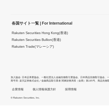
各国サイト一覧 | For International
Rakuten Securities Hong Kong(香港)
Rakuten Securities Bullion(香港)
Rakuten Trade(マレーシア)
加入協会
日本証券業協会
、
一般社団法人金融先物取引業協会
、
日本商品先物取引協会
、
商号等
楽天証券株式会社／金融商品取引業者 関東財務局長（金商）第195号、商品先物
企業情報
個人情報保護方針
採用情報
© Rakuten Securities, Inc.