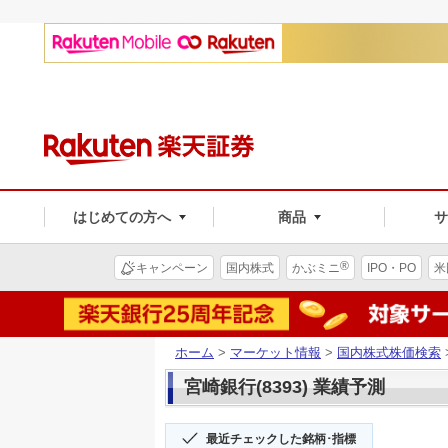
はじめての方へ
商品
®
キャンペーン
国内株式
かぶミニ
IPO・PO
米
ホーム
>
マーケット情報
>
国内株式株価検索
宮崎銀行(8393) 業績予測
最近チェックした銘柄･指標