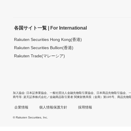
各国サイト一覧 | For International
Rakuten Securities Hong Kong(香港)
Rakuten Securities Bullion(香港)
Rakuten Trade(マレーシア)
加入協会
日本証券業協会
、
一般社団法人金融先物取引業協会
、
日本商品先物取引協会
、
商号等
楽天証券株式会社／金融商品取引業者 関東財務局長（金商）第195号、商品先物
企業情報
個人情報保護方針
採用情報
© Rakuten Securities, Inc.