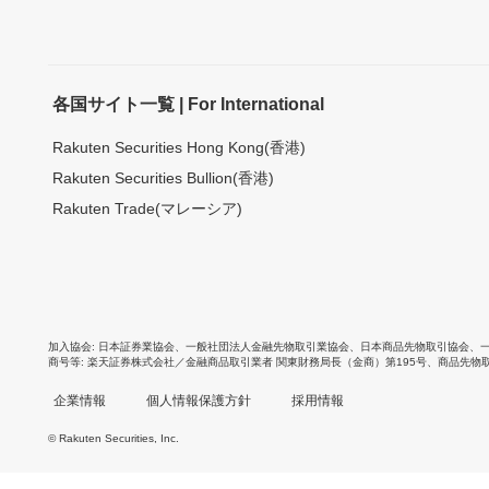
各国サイト一覧 | For International
Rakuten Securities Hong Kong(香港)
Rakuten Securities Bullion(香港)
Rakuten Trade(マレーシア)
加入協会
日本証券業協会
、
一般社団法人金融先物取引業協会
、
日本商品先物取引協会
、
商号等
楽天証券株式会社／金融商品取引業者 関東財務局長（金商）第195号、商品先物
企業情報
個人情報保護方針
採用情報
© Rakuten Securities, Inc.