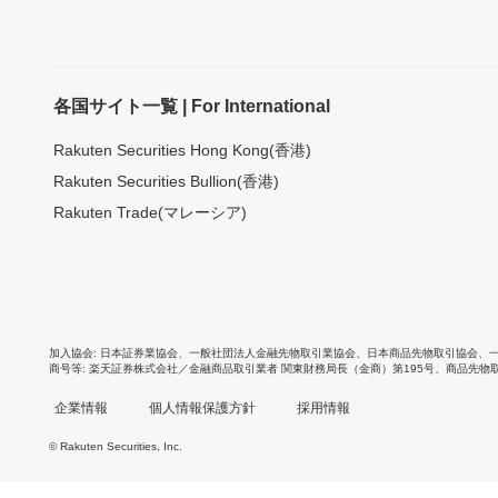
各国サイト一覧 | For International
Rakuten Securities Hong Kong(香港)
Rakuten Securities Bullion(香港)
Rakuten Trade(マレーシア)
加入協会
日本証券業協会
、
一般社団法人金融先物取引業協会
、
日本商品先物取引協会
、
商号等
楽天証券株式会社／金融商品取引業者 関東財務局長（金商）第195号、商品先物
企業情報
個人情報保護方針
採用情報
© Rakuten Securities, Inc.