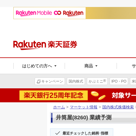
はじめての方へ
商品
®
キャンペーン
国内株式
かぶミニ
IPO・PO
米
ホーム
>
マーケット情報
>
国内株式株価検索
井筒屋(8260) 業績予測
最近チェックした銘柄･指標