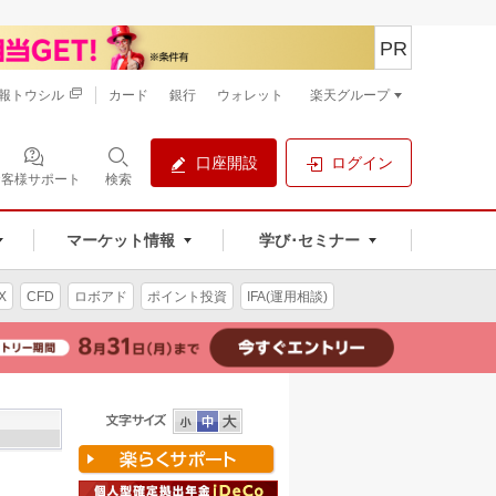
PR
報トウシル
カード
銀行
ウォレット
楽天グループ
口座開設
ログイン
お客様サポート
検索
マーケット情報
学び･セミナー
X
CFD
ロボアド
ポイント投資
IFA(運用相談)