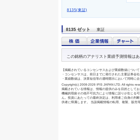
8135(東証)
8135 ゼット
東証