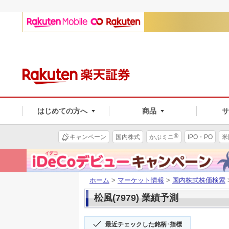
はじめての方へ
商品
®
キャンペーン
国内株式
かぶミニ
IPO・PO
米
ホーム
>
マーケット情報
>
国内株式株価検索
松風(7979) 業績予測
最近チェックした銘柄･指標