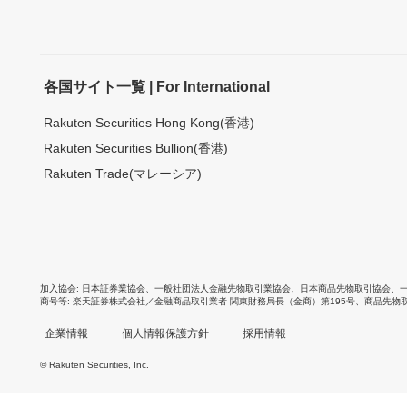
各国サイト一覧 | For International
Rakuten Securities Hong Kong(香港)
Rakuten Securities Bullion(香港)
Rakuten Trade(マレーシア)
加入協会
日本証券業協会
、
一般社団法人金融先物取引業協会
、
日本商品先物取引協会
、
商号等
楽天証券株式会社／金融商品取引業者 関東財務局長（金商）第195号、商品先物
企業情報
個人情報保護方針
採用情報
© Rakuten Securities, Inc.