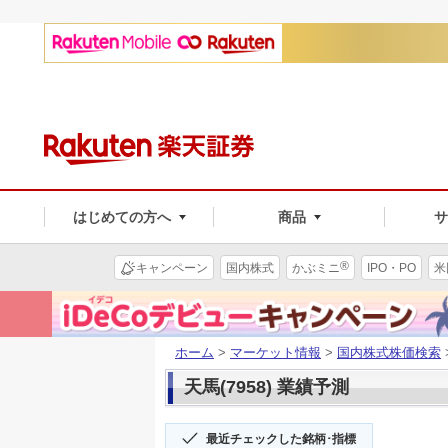
はじめての方へ
商品
®
キャンペーン
国内株式
かぶミニ
IPO・PO
米
ホーム
>
マーケット情報
>
国内株式株価検索
天馬(7958) 業績予測
最近チェックした銘柄･指標