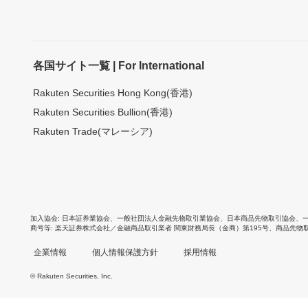
各国サイト一覧 | For International
Rakuten Securities Hong Kong(香港)
Rakuten Securities Bullion(香港)
Rakuten Trade(マレーシア)
加入協会
日本証券業協会
、
一般社団法人金融先物取引業協会
、
日本商品先物取引協会
、
商号等
楽天証券株式会社／金融商品取引業者 関東財務局長（金商）第195号、商品先物
企業情報
個人情報保護方針
採用情報
© Rakuten Securities, Inc.