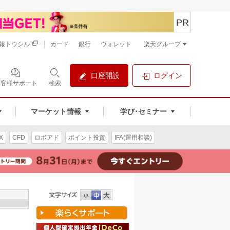
PR
報トウシル
カード
銀行
ウォレット
楽天グループ
口座開設
ログイン
お客様サポート
検索
マーケット情報
学び･セミナー
X
CFD
ロボアド
ポイント投資
IFA(運用相談)