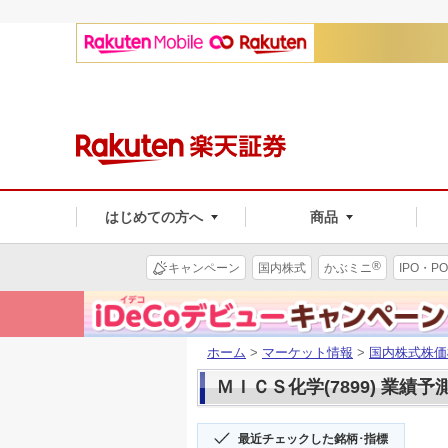
はじめての方へ
商品
®
キャンペーン
国内株式
かぶミニ
IPO・PO
ホーム
>
マーケット情報
>
国内株式株価
ＭＩＣＳ化学(7899) 業績予
最近チェックした銘柄･指標