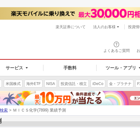
楽天証券について
法人のお客様
投資情
よくあるご質問
サービス
手数料
ツール・アプリ
米国株式
海外ETF
NISA
投資信託・積立
iDeCo
金・プラチナ
F
検索
> ＭＩＣＳ化学(7899) 業績予測
測