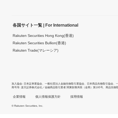
各国サイト一覧 | For International
Rakuten Securities Hong Kong(香港)
Rakuten Securities Bullion(香港)
Rakuten Trade(マレーシア)
加入協会
日本証券業協会
、
一般社団法人金融先物取引業協会
、
日本商品先物取引協会
、
商号等
楽天証券株式会社／金融商品取引業者 関東財務局長（金商）第195号、商品先物
企業情報
個人情報保護方針
採用情報
© Rakuten Securities, Inc.