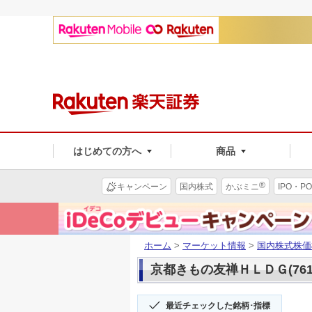
はじめての方へ
商品
®
キャンペーン
国内株式
かぶミニ
IPO・PO
ホーム
>
マーケット情報
>
国内株式株価
京都きもの友禅ＨＬＤＧ(761
最近チェックした銘柄･指標