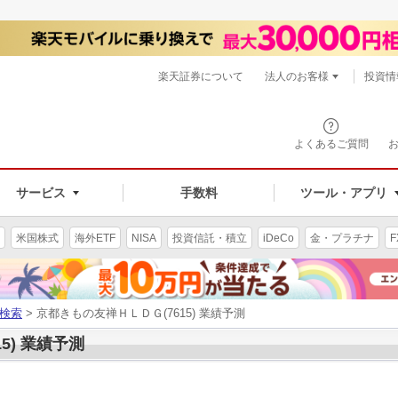
楽天証券について
法人のお客様
投資情
よくあるご質問
サービス
手数料
ツール・アプリ
米国株式
海外ETF
NISA
投資信託・積立
iDeCo
金・プラチナ
F
検索
> 京都きもの友禅ＨＬＤＧ(7615) 業績予測
5) 業績予測