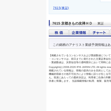
7615(東証)
7615 京都きもの友禅ＨＤ
東証