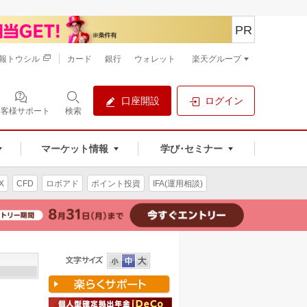
PR
報トウシル
カード
銀行
ウォレット
楽天グループ
口座開設
ログイン
お客様サポート
検索
マーケット情報
学び･セミナー
X
CFD
ロボアド
ポイント投資
IFA(運用相談)