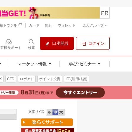
PR
報トウシル
カード
銀行
ウォレット
楽天グループ
口座開設
ログイン
お客様サポート
検索
マーケット情報
学び･セミナー
X
CFD
ロボアド
ポイント投資
IFA(運用相談)