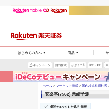
はじめての方へ
商品
®
キャンペーン
国内株式
かぶミニ
IPO・PO
米
ホーム
>
マーケット情報
>
国内株式株価検索
安楽亭(7562) 業績予測
最近チェックした銘柄･指標