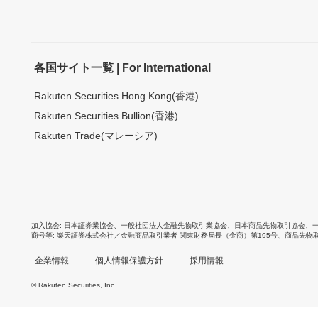
各国サイト一覧 | For International
Rakuten Securities Hong Kong(香港)
Rakuten Securities Bullion(香港)
Rakuten Trade(マレーシア)
加入協会
日本証券業協会
、
一般社団法人金融先物取引業協会
、
日本商品先物取引協会
、
商号等
楽天証券株式会社／金融商品取引業者 関東財務局長（金商）第195号、商品先物
企業情報
個人情報保護方針
採用情報
© Rakuten Securities, Inc.