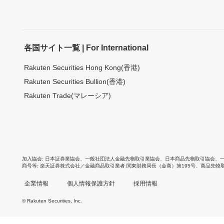
各国サイト一覧 | For International
Rakuten Securities Hong Kong(香港)
Rakuten Securities Bullion(香港)
Rakuten Trade(マレーシア)
加入協会
日本証券業協会
、
一般社団法人金融先物取引業協会
、
日本商品先物取引協会
、
商号等
楽天証券株式会社／金融商品取引業者 関東財務局長（金商）第195号、商品先物
企業情報
個人情報保護方針
採用情報
© Rakuten Securities, Inc.