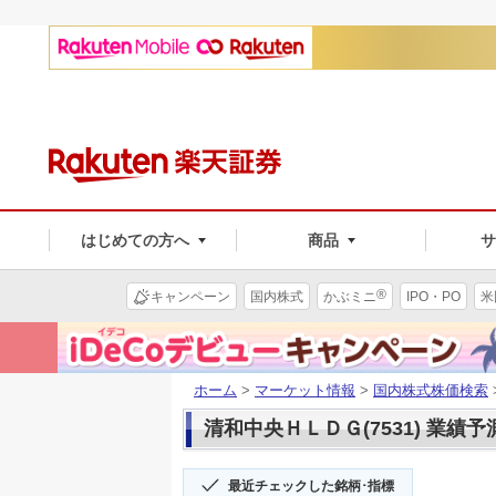
はじめての方へ
商品
®
キャンペーン
国内株式
かぶミニ
IPO・PO
米
ホーム
>
マーケット情報
>
国内株式株価検索
清和中央ＨＬＤＧ(7531) 業績予
最近チェックした銘柄･指標